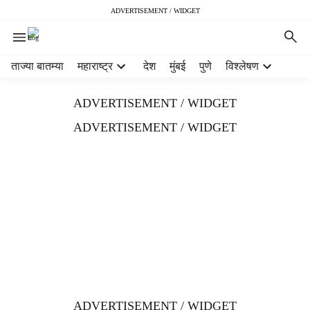
ADVERTISEMENT / WIDGET
H
ताज्या बातम्या
महाराष्ट्र
देश
मुंबई
पुणे
विश्लेषण
e
a
ADVERTISEMENT / WIDGET
d
e
ADVERTISEMENT / WIDGET
r
m
e
n
u
i
t
e
m
s
ADVERTISEMENT / WIDGET