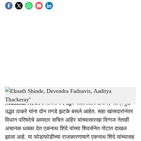
S
o
c
i
a
l
s
Aaditya Thackeray’s CM Devendra Fadnavis Eknath Shinde
-
Sarkarnama
h
Mumbai News :
शिवसेना (उद्धव बाळासाहेब ठाकरे) पक्षप्रमुख
a
उद्धव ठाकरे यांना दोन तगडे झटके बसले आहेत. सहा खासदारांनंतर
r
विधान परिषदेचे आमदार सचिन अहिर यांच्यासारखा दिग्गज नेताही
अचानक धक्का देत एकनाथ शिंदे यांच्या शिवसेनेत गोटात दाखल
e
झाला आहे. या फोडाफोडीच्या राजकारणामागे एकनाथ शिंदे यांच्यासह