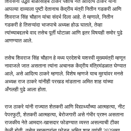
शिवसेना उद्धव बाळासाहेब ठाकरे पक्षाचे नेते आदित्य ठाकरे यांनी
आपल्या दाव्याला पुष्टी देतानाच केंद्रीय मंत्री नितीन गडकरी आणि
शिवराज सिंह चौहान यांचा संदर्भ दिला आहे. ते म्हणाले, नितीन
गडकरी हे तिसऱ्यांदा भाजपाचे अध्यक्ष होऊ घातले, तेव्हा
त्यांच्याबद्दलचे वाद तसेच पूर्ती घोटाळा आणि इतर विषयही समोर पुढे
आणण्यात आले.
तसेच शिवराज सिंह चौहान हे मध्य प्रदेशचे यशस्वी मुख्यमंत्री म्हणून
नावाजले जात असताना त्यांना अचानक केंद्रीय मंत्रिमंडळात घेण्यात
आले, असे आदित्य ठाकरे म्हणाले. विशेष म्हणजे याच मुद्द्यांवर मनसे
अध्यक्ष राज ठाकरे यांनीही परखड मांडताना अमित शाह यांच्या
अँगलही पुढे आला होता.
राज ठाकरे यांनी राज्यात शेतकरी आणि विद्यार्थ्यांच्या आत्महत्या, नीट
पेपरफुटी, शेतकरी आत्महत्या, बेरोजगारी असे गंभीर प्रश्न असताना
राजकीय नेते आमदार-खासदार फोडण्यात व्यस्त असल्याची टीका
केली होती. तसेच खासदारांना फोडून अमित शाह त्यांची 2029च्या