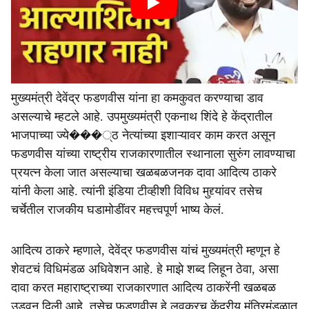
मुख्यमंत्री देवेंद्र फडणवीस यांना हा कमकुवत करण्याचा डाव
असल्याचे म्हटले आहे. उपमुख्यमंत्री एकनाथ शिंदे हे केंद्रातील
भाजपाच्या ज्ये���्ठ नेत्यांच्या इशाऱ्यावर काम करत असून
फडणवीस यांच्या राष्ट्रीय राजकारणातील स्थानाला सुरुंग लावण्याचा
प्रयत्न केला जात असल्याचा खळबळजनक दावा आदित्य ठाकरे
यांनी केला आहे. त्यांनी इंडिया टीव्हीशी विविध मुद्द्यांवर तसेच
चर्चेतील राजकीय घडामोडींवर महत्त्वपूर्ण भाष्य केलं.
आदित्य ठाकरे म्हणाले, देवेंद्र फडणवीस यांचं मुख्यमंत्री म्हणून हे
शेवटचं विधिमंडळ अधिवेशन आहे. हे माझे शब्द लिहून ठेवा, असा
दावा करत महाराष्ट्राच्या राजकारणात आदित्य ठाकरेंनी खळबळ
उडवून दिली आहे. तसेच फडणवीस हे लवकरच केंद्रीय मंत्रिमंडळात