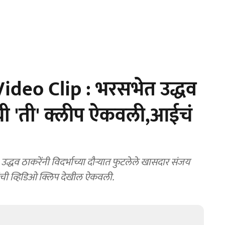
deo Clip : भरसभेत उद्धव
ंची 'ती' क्लीप ऐकवली,आईचं
 ठाकरेंनी विदर्भाच्या दौऱ्यात फुटलेले खासदार संजय
ांची व्हिडिओ क्लिप देखील ऐकवली.