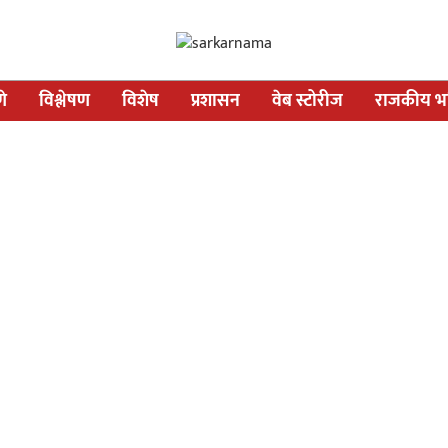
णे
विश्लेषण
विशेष
प्रशासन
वेब स्टोरीज
राजकीय भव