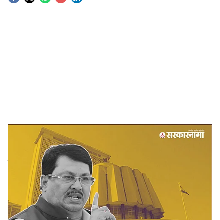
S
o
c
i
a
l
s
Vijay Wadettiwar
-
Sarkarnama
h
Vijay Wadettiwar News:
राज्यातील विधान परिषद
a
निवडणुकीच्या पार्श्वभूमीवर पूर्व विदर्भातील राजकारण चांगलंच तापलं
r
आहे. महायुती आणि महाविकास आघाडीमध्ये जागावाटपाची चर्चा सुरू
असतानाच आता नगरसेवकांच्या ‘मोर्चेबांधणी’ला वेग आल्याचं दिसत
e
आहे. विशेष म्हणजे काँग्रेसचे ज्येष्ठ नेते विजय वडेट्टीवार (Vijay
Wadettiwar) यांच्या बालेकिल्ल्यातच मोठी राजकीय घडामोड