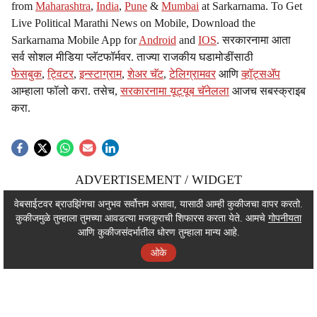
from
Maharashtra
,
India
,
Pune
&
Mumbai
at Sarkarnama. To Get
Live Political Marathi News on Mobile, Download the
Sarkarnama Mobile App for
Android
and
IOS
. सरकारनामा आता
सर्व सोशल मीडिया प्लॅटफॉर्मवर. ताज्या राजकीय घडामोडींसाठी
फेसबुक
,
ट्विटर
,
इन्स्टाग्राम
,
शेअर चॅट
,
टेलिग्रामवर
आणि
व्हॉट्सॲप
आम्हाला फॉलो करा. तसेच,
सरकारनामा यूट्यूब चॅनेलला
आजच सबस्क्राइब
करा.
ADVERTISEMENT / WIDGET
ADVERTISEMENT / WIDGET
वेबसाईटवर ब्राउझिंगचा अनुभव सर्वोत्तम असावा, यासाठी आम्ही कुकीजचा वापर करतो.
कुकीजमुळे तुम्हाला तुमच्या आवडत्या मजकुराची शिफारस करता येते. आमचे
गोपनीयता
ADVERTISEMENT / WIDGET
आणि कुकीजसंदर्भातील धोरण तुम्हाला मान्य आहे.
ओके