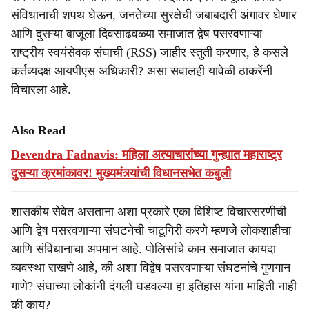
संविधानाची शपथ घेऊन, जनतेच्या सुरक्षेची जबाबदारी अंगावर घेणार
आणि दुसऱ्या बाजूला दिवसाढवळ्या समाजात द्वेष पसरवणाऱ्या
राष्ट्रीय स्वयंसेवक संघाची (RSS) जाहीर स्तुती करणार, हे कसले
कर्तव्यदक्ष आयपीएस अधिकारी? असा सवालही यावेळी ठाकरेंनी
विचारला आहे.
Also Read
Devendra Fadnavis: महिला अत्याचारांच्या गुन्ह्यात महाराष्ट्र
दुसऱ्या क्रमांकावर! मुख्यमंत्र्यांची विधानसभेत कबुली
शासकीय सेवेत असताना अशा प्रकारे एका विशिष्ट विचारसरणीची
आणि द्वेष पसरवणाऱ्या संघटनेची चाटूगिरी करणे म्हणजे लोकशाहीचा
आणि संविधानाचा अपमान आहे. पोलिसांचे काम समाजात कायदा
व्यवस्था राखणे आहे, की अशा विद्वेष पसरवणाऱ्या संघटनांचे गुणगान
गाणे? संघाच्या लोकांनी दंगली घडवल्या हा इतिहास यांना माहिती नाही
की काय?