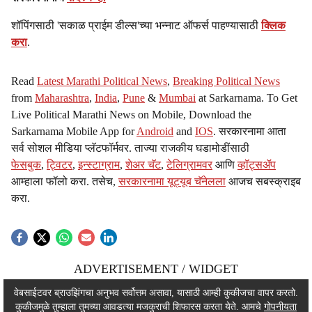
शॉपिंगसाठी 'सकाळ प्राईम डील्स'च्या भन्नाट ऑफर्स पाहण्यासाठी
क्लिक
करा
.
Read
Latest Marathi Political News
,
Breaking Political News
from
Maharashtra
,
India
,
Pune
&
Mumbai
at Sarkarnama. To Get
Live Political Marathi News on Mobile, Download the
Sarkarnama Mobile App for
Android
and
IOS
. सरकारनामा आता
सर्व सोशल मीडिया प्लॅटफॉर्मवर. ताज्या राजकीय घडामोडींसाठी
फेसबुक
,
ट्विटर
,
इन्स्टाग्राम
,
शेअर चॅट
,
टेलिग्रामवर
आणि
व्हॉट्सॲप
आम्हाला फॉलो करा. तसेच,
सरकारनामा यूट्यूब चॅनेलला
आजच सबस्क्राइब
करा.
ADVERTISEMENT / WIDGET
ADVERTISEMENT / WIDGET
वेबसाईटवर ब्राउझिंगचा अनुभव सर्वोत्तम असावा, यासाठी आम्ही कुकीजचा वापर करतो.
कुकीजमुळे तुम्हाला तुमच्या आवडत्या मजकुराची शिफारस करता येते. आमचे
गोपनीयता