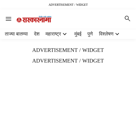
ADVERTISEMENT / WIDGET
H
ताज्या बातम्या
देश
महाराष्ट्र
मुंबई
पुणे
विश्लेषण
e
a
ADVERTISEMENT / WIDGET
d
e
ADVERTISEMENT / WIDGET
r
m
e
n
u
i
t
e
m
s