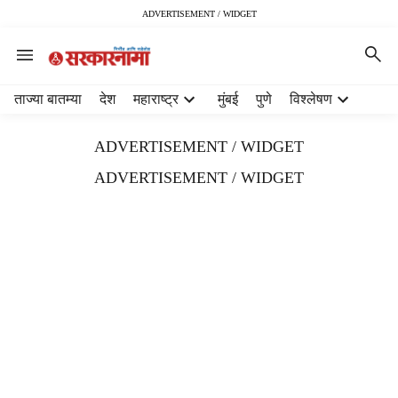
ADVERTISEMENT / WIDGET
H
ताज्या बातम्या
देश
महाराष्ट्र
मुंबई
पुणे
विश्लेषण
e
a
ADVERTISEMENT / WIDGET
d
e
ADVERTISEMENT / WIDGET
r
m
e
n
u
i
t
e
m
s