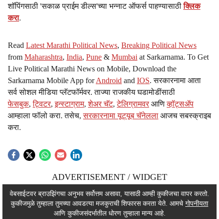
शॉपिंगसाठी 'सकाळ प्राईम डील्स'च्या भन्नाट ऑफर्स पाहण्यासाठी
क्लिक
करा
.
Read
Latest Marathi Political News
,
Breaking Political News
from
Maharashtra
,
India
,
Pune
&
Mumbai
at Sarkarnama. To Get
Live Political Marathi News on Mobile, Download the
Sarkarnama Mobile App for
Android
and
IOS
. सरकारनामा आता
सर्व सोशल मीडिया प्लॅटफॉर्मवर. ताज्या राजकीय घडामोडींसाठी
फेसबुक
,
ट्विटर
,
इन्स्टाग्राम
,
शेअर चॅट
,
टेलिग्रामवर
आणि
व्हॉट्सॲप
आम्हाला फॉलो करा. तसेच,
सरकारनामा यूट्यूब चॅनेलला
आजच सबस्क्राइब
करा.
ADVERTISEMENT / WIDGET
ADVERTISEMENT / WIDGET
वेबसाईटवर ब्राउझिंगचा अनुभव सर्वोत्तम असावा, यासाठी आम्ही कुकीजचा वापर करतो.
कुकीजमुळे तुम्हाला तुमच्या आवडत्या मजकुराची शिफारस करता येते. आमचे
गोपनीयता
ADVERTISEMENT / WIDGET
आणि कुकीजसंदर्भातील धोरण तुम्हाला मान्य आहे.