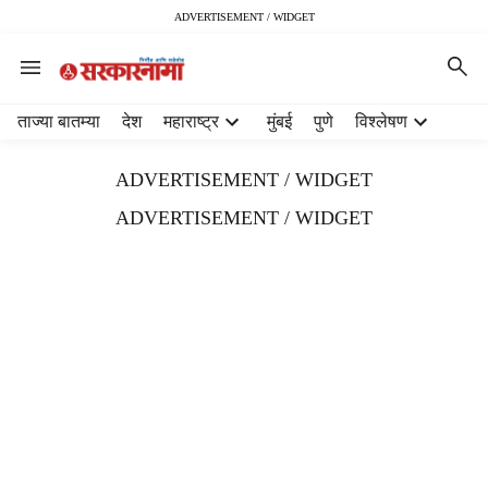
ADVERTISEMENT / WIDGET
H
ताज्या बातम्या
देश
महाराष्ट्र
मुंबई
पुणे
विश्लेषण
e
a
ADVERTISEMENT / WIDGET
d
e
ADVERTISEMENT / WIDGET
r
m
e
n
u
i
t
e
m
s