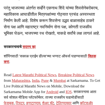
परंतु भाजपच्या अंतर्गत सर्व्हेने एकनाथ शिंदे यांच्या शिवसेनेबरोबरच,
महाविकास आघाडीतील मित्रपक्षांच्या गोठ्यात प्रचंड अस्वस्थता
निर्माण केली आहे. विशेष करून शिवसेना उद्धव बाळासाहेब ठाकरे
सेना पक्ष आणि महाराष्ट्र नवनिर्माण सेना पक्ष, कोणती राजकीय
भूमिका घेऊन, भाजपच्या रथ रोखतो, याकडे सर्वांचे लक्ष लागलं आहे.
सरकारनामाचे
सदस्य व्हा
शॉपिंगसाठी 'सकाळ प्राईम डील्स'च्या भन्नाट ऑफर्स पाहण्यासाठी
क्लिक
करा
.
Read
Latest Marathi Political News
,
Breaking Political News
from
Maharashtra
,
India
,
Pune
&
Mumbai
at Sarkarnama. To Get
Live Political Marathi News on Mobile, Download the
Sarkarnama Mobile App for
Android
and
IOS
. सरकारनामा आता
सर्व सोशल मीडिया प्लॅटफॉर्मवर. ताज्या राजकीय घडामोडींसाठी
फेसबुक
,
ट्विटर
,
इन्स्टाग्राम
,
शेअर चॅट
,
टेलिग्रामवर
आणि
व्हॉट्सॲप