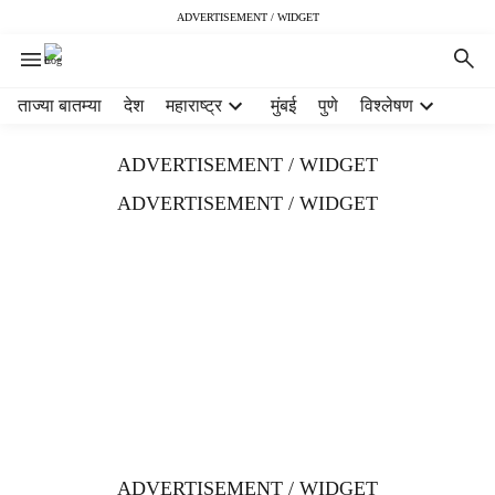
ADVERTISEMENT / WIDGET
H
ताज्या बातम्या
देश
महाराष्ट्र
मुंबई
पुणे
विश्लेषण
e
a
ADVERTISEMENT / WIDGET
d
e
ADVERTISEMENT / WIDGET
r
m
e
n
u
i
t
e
m
s
ADVERTISEMENT / WIDGET