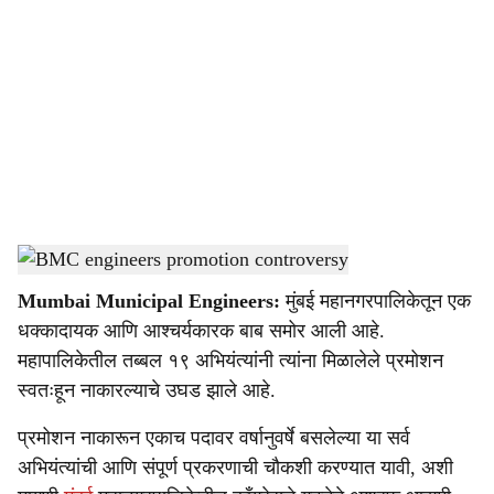
o
c
i
a
l
s
BMC engineers promotion controversy
-
Sarkarnama
h
Mumbai Municipal Engineers:
मुंबई महानगरपालिकेतून एक
a
धक्कादायक आणि आश्चर्यकारक बाब समोर आली आहे.
r
महापालिकेतील तब्बल १९ अभियंत्यांनी त्यांना मिळालेले प्रमोशन
स्वतःहून नाकारल्याचे उघड झाले आहे.
e
प्रमोशन नाकारून एकाच पदावर वर्षानुवर्षे बसलेल्या या सर्व
अभियंत्यांची आणि संपूर्ण प्रकरणाची चौकशी करण्यात यावी, अशी