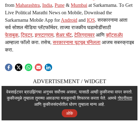
from
Maharashtra
,
India
,
Pune
&
Mumbai
at Sarkarnama. To Get
Live Political Marathi News on Mobile, Download the
Sarkarnama Mobile App for
Android
and
IOS
. सरकारनामा आता
सर्व सोशल मीडिया प्लॅटफॉर्मवर. ताज्या राजकीय घडामोडींसाठी
फेसबुक
,
ट्विटर
,
इन्स्टाग्राम
,
शेअर चॅट
,
टेलिग्रामवर
आणि
व्हॉट्सॲप
आम्हाला फॉलो करा. तसेच,
सरकारनामा यूट्यूब चॅनेलला
आजच सबस्क्राइब
करा.
ADVERTISEMENT / WIDGET
ADVERTISEMENT / WIDGET
वेबसाईटवर ब्राउझिंगचा अनुभव सर्वोत्तम असावा, यासाठी आम्ही कुकीजचा वापर करतो.
कुकीजमुळे तुम्हाला तुमच्या आवडत्या मजकुराची शिफारस करता येते. आमचे
गोपनीयता
ADVERTISEMENT / WIDGET
आणि कुकीजसंदर्भातील धोरण तुम्हाला मान्य आहे.
ओके