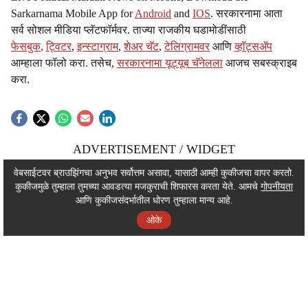
Sarkarnama Mobile App for
Android
and
IOS
. सरकारनामा आता
सर्व सोशल मीडिया प्लॅटफॉर्मवर. ताज्या राजकीय घडामोडींसाठी
फेसबुक
,
ट्विटर
,
इन्स्टाग्राम
,
शेअर चॅट
,
टेलिग्रामवर
आणि
व्हॉट्सॲप
आम्हाला फॉलो करा. तसेच,
सरकारनामा यूट्यूब चॅनेलला
आजच सबस्क्राइब
करा.
ADVERTISEMENT / WIDGET
ADVERTISEMENT / WIDGET
वेबसाईटवर ब्राउझिंगचा अनुभव सर्वोत्तम असावा, यासाठी आम्ही कुकीजचा वापर करतो.
कुकीजमुळे तुम्हाला तुमच्या आवडत्या मजकुराची शिफारस करता येते. आमचे
गोपनीयता
ADVERTISEMENT / WIDGET
आणि कुकीजसंदर्भातील धोरण तुम्हाला मान्य आहे.
ओके