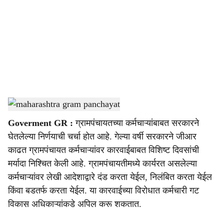
c
i
a
l
s
maharashtra gram panchayat
-
sarkarnama
h
Goverment GR :
ग्रामपंचायतच्या कर्मचाऱ्यांबाबत सरकारने
a
घेतलेल्या निर्णयाची चर्चा होत आहे. गेल्या वर्षी सरकारने जीआर
r
काढत ग्रामपंचायत कर्मचाऱ्यांवर कारवाईबाबत विशिष्ट दिवसांची
मर्यादा निश्चित केली आहे. ग्रामपंचायतीमध्ये कार्यरत असलेल्या
e
कर्मचाऱ्यांवर लेखी आदेशाद्वारे दंड करता येईल, निलंबित करता येईल
किंवा बडतर्फ करता येईल. या कारवाईच्या विरोधात कर्मचारी गट
विकास अधिकाऱ्यांकडे अपिल करू शकतात.