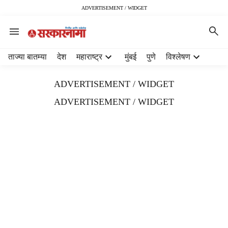
ADVERTISEMENT / WIDGET
H
ताज्या बातम्या
देश
महाराष्ट्र
मुंबई
पुणे
विश्लेषण
e
a
ADVERTISEMENT / WIDGET
d
e
ADVERTISEMENT / WIDGET
r
m
e
n
u
i
t
e
m
s