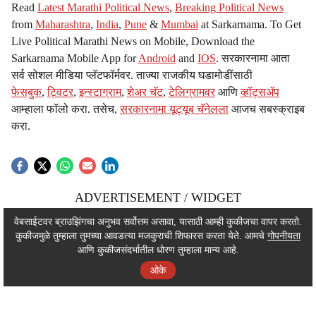
Read
Latest Marathi Political News
,
Breaking Political News
from
Maharashtra
,
India
,
Pune
&
Mumbai
at Sarkarnama. To Get
Live Political Marathi News on Mobile, Download the
Sarkarnama Mobile App for
Android
and
IOS
. सरकारनामा आता
सर्व सोशल मीडिया प्लॅटफॉर्मवर. ताज्या राजकीय घडामोडींसाठी
फेसबुक
,
ट्विटर
,
इन्स्टाग्राम
,
शेअर चॅट
,
टेलिग्रामवर
आणि
व्हॉट्सॲप
आम्हाला फॉलो करा. तसेच,
सरकारनामा यूट्यूब चॅनेलला
आजच सबस्क्राइब
करा.
ADVERTISEMENT / WIDGET
ADVERTISEMENT / WIDGET
वेबसाईटवर ब्राउझिंगचा अनुभव सर्वोत्तम असावा, यासाठी आम्ही कुकीजचा वापर करतो.
कुकीजमुळे तुम्हाला तुमच्या आवडत्या मजकुराची शिफारस करता येते. आमचे
गोपनीयता
ADVERTISEMENT / WIDGET
आणि कुकीजसंदर्भातील धोरण तुम्हाला मान्य आहे.
ओके