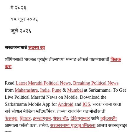
मे २०२६
१५ जून २०२६
जुलै २०२६
सरकारनामाचे
सदस्य व्हा
शॉपिंगसाठी 'सकाळ प्राईम डील्स'च्या भन्नाट ऑफर्स पाहण्यासाठी
क्लिक
करा
.
Read
Latest Marathi Political News
,
Breaking Political News
from
Maharashtra
,
India
,
Pune
&
Mumbai
at Sarkarnama. To Get
Live Political Marathi News on Mobile, Download the
Sarkarnama Mobile App for
Android
and
IOS
. सरकारनामा आता
सर्व सोशल मीडिया प्लॅटफॉर्मवर. ताज्या राजकीय घडामोडींसाठी
फेसबुक
,
ट्विटर
,
इन्स्टाग्राम
,
शेअर चॅट
,
टेलिग्रामवर
आणि
व्हॉट्सॲप
आम्हाला फॉलो करा. तसेच,
सरकारनामा यूट्यूब चॅनेलला
आजच सबस्क्राइब