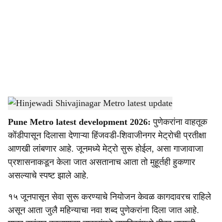
c
i
a
l
s
Hinjewadi Shivajinagar Metro latest update
-
Sarkarnama
h
Pune Metro latest development 2026:
पुणेकरांना वाहतूक
a
कोंडीपासून दिलासा देणाऱ्या हिंजवडी-शिवाजीनगर मेट्रोची प्रतीक्षा
r
आणखी लांबणार आहे. जूनमध्ये मेट्रो सुरू होईल, असा गाजावाजा
प्रशासनाकडून केला जात असतानाच आता तो मुहूर्तही हुकणार
e
असल्याचे स्पष्ट झाले आहे.
१५ जूनपासून सेवा सुरू करण्याचे नियोजन केवळ कागदावरच राहिले
असून आता जुलै महिन्याचा नवा शब्द पुणेकरांना दिला जात आहे.