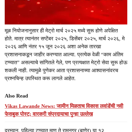
मूळ नियोजनानुसार ही मेट्रो मार्च २०२५ मध्ये सुरू होणे अपेक्षित
होते. मात्र त्यानंतर सप्टेंबर २०२५, डिसेंबर २०२५, मार्च २०२६, मे
२०२६ आणि नंतर १५ जून २०२६ अशा अनेक तारखा
प्रशासनाकडून जाहीर करण्यात आल्या. प्रत्येक वेळी “काम अंतिम
टप्प्यात” असल्याचे सांगितले गेले, पण प्रत्यक्षात मेट्रो सेवा सुरू होऊ
शकली नाही. त्यामुळे पुणेकर आता प्रशासनाच्या आश्वासनांवरच
प्रश्नचिन्ह उपस्थित करू लागले आहेत.
Also Read
Vikas Lawande News: जामीन मिळताच विकास लवांडेंची नवी
फेसबुक पोस्ट; वारकरी संप्रदायाचा पुन्हा उल्लेख
दरम्यान, पहिल्या टप्प्यात माण ते रामनगर (बाणेर) या १२