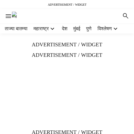
ADVERTISEMENT / WIDGET
H
ताज्या बातम्या
महाराष्ट्र
देश
मुंबई
पुणे
विश्लेषण
e
a
ADVERTISEMENT / WIDGET
d
e
ADVERTISEMENT / WIDGET
r
m
e
n
u
i
t
e
m
s
ADVERTISEMENT / WIDGET