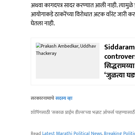
अथवा कागदपत्र सादर करण्यात आली नाही. त्यामुळ
आयोगाकडे ठाकरेंच्या विरोधात अटक वाॅरंट जारी करण्
घेतला नाही.
Siddaram
controvers
सिद्धरामय्य
‘जुळत्या घड्
सरकारनामाचे
सदस्य व्हा
शॉपिंगसाठी 'सकाळ प्राईम डील्स'च्या भन्नाट ऑफर्स पाहण्यासा
Read
Latest Marathi Political News
,
Breaking Polit