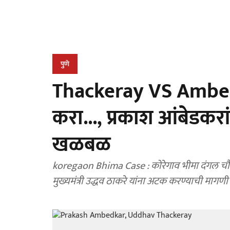
पुणे
Thackeray VS Ambedk
करा..., प्रकाश आंबेडकरा
खळबळ
koregaon Bhima Case : कोरेगाव भीमा दंगल चौक
मुख्यमंत्री उद्धव ठाकरे यांना अटक करण्याची मागणी