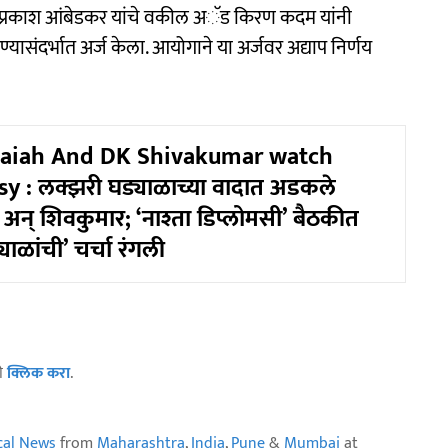
े प्रकाश आंबेडकर यांचे वकील अॅड किरण कदम यांनी
यासंदर्भात अर्ज केला. आयोगाने या अर्जवर अद्याप निर्णय
aiah And DK Shivakumar watch
y : लक्झरी घड्याळाच्या वादात अडकले
ा अन् शिवकुमार; ‘नाश्ता डिप्लोमसी’ बैठकीत
याळांची’ चर्चा रंगली
ठी
क्लिक करा
.
ical News
from
Maharashtra
,
India
,
Pune
&
Mumbai
at