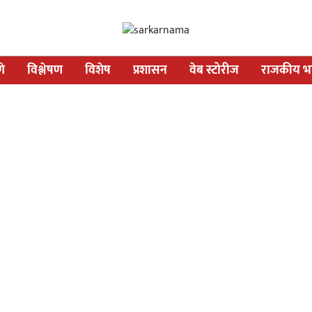
णे
विश्लेषण
विशेष
प्रशासन
वेब स्टोरीज
राजकीय भव