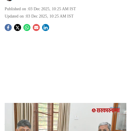
Published on :
03 Dec 2025, 10:25 AM
IST
Updated on :
03 Dec 2025, 10:25 AM
IST
S
o
c
i
a
l
s
Siddaramaiah And DK Shivakumar watch controversy
-
Sarkarnama
h
Karnataka politics controversy :
कर्नाटकमधील काँग्रेस
a
मुख्यमंत्री सिद्धरामय्या अन् उपमुख्यमंत्री डीके शिवकुमार हे पुन्हा