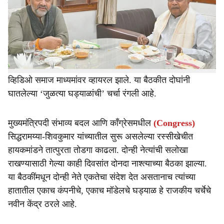
r
लक्झरी घड्याळाच्या वादात सापडले आहेत. हुबलॉट घड्याळामुळे
2016 मध्ये त्यांच्याभोवती मोठा वाद निर्माण झाला होता.
e
आता कार्टियर ब्रँडच्या घड्याळाने पुन्हा दोघं वादात सापडली आहे.
कर्नाटकमधील मुख्यमंत्री पदावरून दोघांमध्ये रस्सीखेच आहे. यातच
दोघांनी ‘नाश्ता डिप्लोमसी’ बैठक घेतली. या बैठकीचे फोटो अन्
व्हिडिओ समाज माध्यमांवर व्हायरल झाले. या बैठकीत दोघांनी
घातलेल्या ‘जुळत्या घड्याळांची’ चर्चा रंगली आहे.
मुख्यमंत्रिपदी संभाव्य बदल आणि काँग्रेसमधील
(Congress)
सिद्धरामय्या-शिवकुमार यांच्यातील सुरू असलेल्या रस्सीखेचीत
हायकमांडने तात्पुरता तोडगा काढला. दोन्ही नेत्यांची सलोखा
राखण्यासाठी गेल्या काही दिवसांत दोनदा नाश्‍त्याच्या बैठका झाल्या.
या बैठकींमधून दोन्ही नेते एकतेचा संदेश देत असतानाच त्यांच्या
हातातील एकाच कंपनीचे, एकाच मॉडेलचे घड्याळ हे राजकीय चर्चेचे
नवीन केंद्र ठरले आहे.