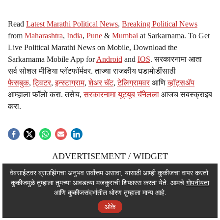
Read
Latest Marathi Political News
,
Breaking Political News
from
Maharashtra
,
India
,
Pune
&
Mumbai
at Sarkarnama. To Get
Live Political Marathi News on Mobile, Download the
Sarkarnama Mobile App for
Android
and
IOS
. सरकारनामा आता
सर्व सोशल मीडिया प्लॅटफॉर्मवर. ताज्या राजकीय घडामोडींसाठी
फेसबुक
,
ट्विटर
,
इन्स्टाग्राम
,
शेअर चॅट
,
टेलिग्रामवर
आणि
व्हॉट्सॲप
आम्हाला फॉलो करा. तसेच,
सरकारनामा यूट्यूब चॅनेलला
आजच सबस्क्राइब
करा.
ADVERTISEMENT / WIDGET
ADVERTISEMENT / WIDGET
वेबसाईटवर ब्राउझिंगचा अनुभव सर्वोत्तम असावा, यासाठी आम्ही कुकीजचा वापर करतो.
कुकीजमुळे तुम्हाला तुमच्या आवडत्या मजकुराची शिफारस करता येते. आमचे
गोपनीयता
ADVERTISEMENT / WIDGET
आणि कुकीजसंदर्भातील धोरण तुम्हाला मान्य आहे.
ओके