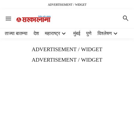
ADVERTISEMENT / WIDGET
H
ताज्या बातम्या
देश
महाराष्ट्र
मुंबई
पुणे
विश्लेषण
e
a
ADVERTISEMENT / WIDGET
d
e
ADVERTISEMENT / WIDGET
r
m
e
n
u
i
t
e
m
s