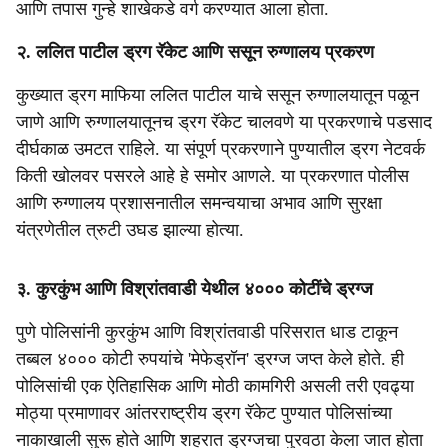
आणि तपास गुन्हे शाखेकडे वर्ग करण्यात आला होता.
२. ललित पाटील ड्रग रॅकेट आणि ससून रुग्णालय प्रकरण
कुख्यात ड्रग माफिया ललित पाटील याचे ससून रुग्णालयातून पळून
जाणे आणि रुग्णालयातूनच ड्रग रॅकेट चालवणे या प्रकरणाचे पडसाद
दीर्घकाळ उमटत राहिले. या संपूर्ण प्रकरणाने पुण्यातील ड्रग नेटवर्क
किती खोलवर पसरले आहे हे समोर आणले. या प्रकरणात पोलीस
आणि रुग्णालय प्रशासनातील समन्वयाचा अभाव आणि सुरक्षा
यंत्रणेतील त्रुटी उघड झाल्या होत्या.
३. कुरकुंभ आणि विश्रांतवाडी येथील ४००० कोटींचे ड्रग्ज
पुणे पोलिसांनी कुरकुंभ आणि विश्रांतवाडी परिसरात धाड टाकून
तब्बल ४००० कोटी रुपयांचे 'मेफेड्रॉन' ड्रग्ज जप्त केले होते. ही
पोलिसांची एक ऐतिहासिक आणि मोठी कामगिरी असली तरी एवढ्या
मोठ्या प्रमाणावर आंतरराष्ट्रीय ड्रग रॅकेट पुण्यात पोलिसांच्या
नाकाखाली सुरू होते आणि शहरात ड्रग्जचा पुरवठा केला जात होता