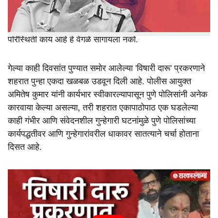
कायदा आणि सुव्यवस्था राखण्यात पोलीस सपशेल अपयशी ठरले
असल्याचे स्पष्टपणे दिसून येते. पुणे पोलीस आयुक्त अमितेष कुमार
गुन्हेगारी कमी झाल्याचे कागदावर कितीही दावे करत असले तरी खरी
परिस्थिती काय आहे हे वेगळे सांगायला नको.
गेल्या काही दिवसांत पुण्यात समोर आलेल्या 'विषारी दारू' प्रकरणाने
शहरात पुन्हा एकदा खळबळ उडवून दिली आहे. पोलीस आयुक्त
अमितेष कुमार यांनी कार्यभार स्वीकारल्यापासून पुणे पोलिसांनी अनेक
कारवाया केल्या असल्या, तरी शहरात एकापाठोपाठ एक घडलेल्या
काही गंभीर आणि संवेदनशील गुन्हेगारी घटनांमुळे पुणे पोलिसांच्या
कार्यपद्धतीवर आणि गुन्हेगारांवरील धाकावर सातत्याने चर्चा होताना
दिसत आहे.