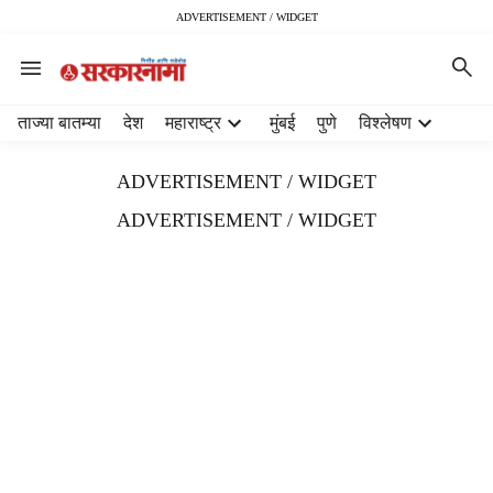
ADVERTISEMENT / WIDGET
H
ताज्या बातम्या
देश
महाराष्ट्र
मुंबई
पुणे
विश्लेषण
e
a
ADVERTISEMENT / WIDGET
d
e
ADVERTISEMENT / WIDGET
r
m
e
n
u
i
t
e
m
s