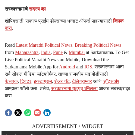
सरकारनामाचे
सदस्य व्हा
शॉपिंगसाठी 'सकाळ प्राईम डील्स'च्या भन्नाट ऑफर्स पाहण्यासाठी
क्लिक
करा
.
Read
Latest Marathi Political News
,
Breaking Political News
from
Maharashtra
,
India
,
Pune
&
Mumbai
at Sarkarnama. To Get
Live Political Marathi News on Mobile, Download the
Sarkarnama Mobile App for
Android
and
IOS
. सरकारनामा आता
सर्व सोशल मीडिया प्लॅटफॉर्मवर. ताज्या राजकीय घडामोडींसाठी
फेसबुक
,
ट्विटर
,
इन्स्टाग्राम
,
शेअर चॅट
,
टेलिग्रामवर
आणि
व्हॉट्सॲप
आम्हाला फॉलो करा. तसेच,
सरकारनामा यूट्यूब चॅनेलला
आजच सबस्क्राइब
करा.
ADVERTISEMENT / WIDGET