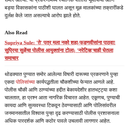
समोर आल्या. या प्रकरणांमध्ये स्थानिक पोलीस भूमाफिया आणि
बड्या विकासकांना पाठीशी घालत असून मूळ मालकांच्या तक्रारींकडे
दुर्लक्ष केले जात असल्याचे आरोप झाले होते.
Also Read
Supriya Sule: 'ते' पत्र मला नको शहा-फडणवीसांना पाठवा!
सुप्रिया सुळेंचा पोलीस आयुक्तांना टोला; 'नरेटिव्ह'चाही घेतला
समाचार
थोडक्यात पुण्यात समोर आलेल्या विषारी दारूच्या प्रकरणाने पुन्हा
एकदा
पोलिसांच्या
कार्यपद्धतीला चौकशीच्या फेऱ्यात आणले आहे.
पोलीस चौकी आणि ठाण्यांच्या हद्दीत बेकायदेशीर हातभट्ट्या कशा
चालतात, हा प्रश्न आता नागरिक विचारत आहेत. एकूणच, पुण्याची
कायदा आणि सुव्यवस्था टिकवून ठेवण्यासाठी आणि पोलिसांवरील
जनमानसातील विश्वास पुन्हा दृढ करण्यासाठी पोलीस प्रशासनाला
अधिक पारदर्शक आणि कठोर पावले उचलावी लागणार आहेत.