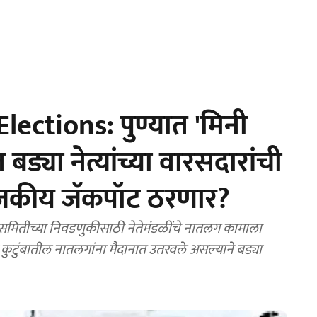
lections: पुण्यात 'मिनी
बड्या नेत्यांच्या वारसदारांची
राजकीय जॅकपॉट ठरणार?
 समितीच्या निवडणुकीसाठी नेतेमंडळींचे नातलग कामाला