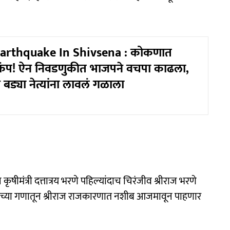
 earthquake In Shivsena : कोकणात
कंप! ऐन निवडणुकीत भाजपने वचपा काढला,
न बड्या नेत्यांना लावलं गळाला
ृषीमंत्री दत्तात्रय भरणे पहिल्यांदाच चिरंजीव श्रीराज भरणे
ीच्या गणातून श्रीराज राजकारणात नशीब आजमावून पाहणार