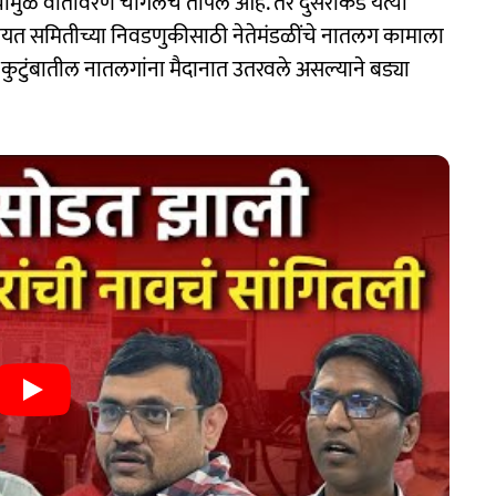
 त्यामुळे वातावरण चांगलेच तापले आहे. तर दुसरीकडे येत्या
ायत समितीच्या निवडणुकीसाठी नेतेमंडळींचे नातलग कामाला
ी कुटुंबातील नातलगांना मैदानात उतरवले असल्याने बड्या