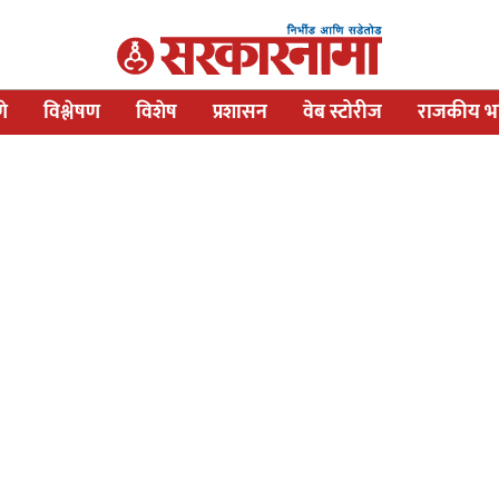
णे
विश्लेषण
विशेष
प्रशासन
वेब स्टोरीज
राजकीय भव