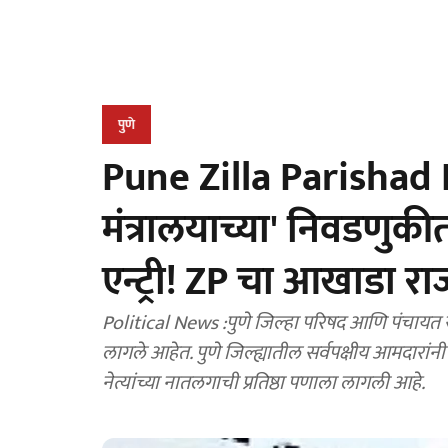
पुणे
Pune Zilla Parishad E
मंत्रालयाच्या' निवडणुकीत 
एन्ट्री! ZP चा आखाडा 
Political News :पुणे जिल्हा परिषद आणि पंचायत
लागले आहेत. पुणे जिल्ह्यातील सर्वपक्षीय आमदारांनी कुटुंबातील नातलगांना मैदानात उतरवले असल्याने बड्या
नेत्यांच्या नातलगाची प्रतिष्ठा पणाला लागली आहे.