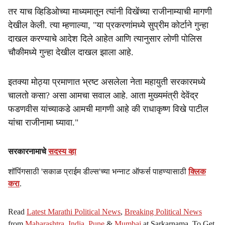
तर याच व्हिडिओच्या माध्यमातून त्यांनी विखेंच्या राजीनाम्याची मागणी
देखील केली. त्या म्हणाल्या, "या प्रकरणांमध्ये सुप्रीम कोर्टाने गुन्हा
दाखल करण्याचे आदेश दिले आहेत आणि त्यानुसार लोणी पोलिस
चौकीमध्ये गुन्हा देखील दाखल झाला आहे.
इतक्या मोठ्या प्रमाणात भ्रष्ट असलेला नेता महायुती सरकारमध्ये
चालतो कसा? असा आमचा सवाल आहे. आता मुख्यमंत्री देवेंद्र
फडणवीस यांच्याकडे आमची मागणी आहे की राधाकृष्ण विखे पाटील
यांचा राजीनामा घ्यावा."
सरकारनामाचे
सदस्य व्हा
शॉपिंगसाठी 'सकाळ प्राईम डील्स'च्या भन्नाट ऑफर्स पाहण्यासाठी
क्लिक
करा
.
Read
Latest Marathi Political News
,
Breaking Political News
from
Maharashtra
,
India
,
Pune
&
Mumbai
at Sarkarnama. To Get