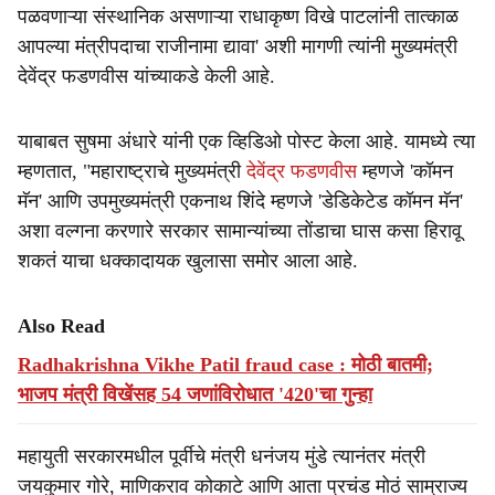
पळवणाऱ्या संस्थानिक असणाऱ्या राधाकृष्ण विखे पाटलांनी तात्काळ
आपल्या मंत्रीपदाचा राजीनामा द्यावा' अशी मागणी त्यांनी मुख्यमंत्री
देवेंद्र फडणवीस यांच्याकडे केली आहे.
याबाबत सुषमा अंधारे यांनी एक व्हिडिओ पोस्ट केला आहे. यामध्ये त्या
म्हणतात, "महाराष्ट्राचे मुख्यमंत्री
देवेंद्र फडणवीस
म्हणजे 'कॉमन
मॅन' आणि उपमुख्यमंत्री एकनाथ शिंदे म्हणजे 'डेडिकेटेड कॉमन मॅन'
अशा वल्गना करणारे सरकार सामान्यांच्या तोंडाचा घास कसा हिरावू
शकतं याचा धक्कादायक खुलासा समोर आला आहे.
Also Read
Radhakrishna Vikhe Patil fraud case : मोठी बातमी;
भाजप मंत्री विखेंसह 54 जणांविरोधात '420'चा गुन्हा
महायुती सरकारमधील पूर्वीचे मंत्री धनंजय मुंडे त्यानंतर मंत्री
जयकुमार गोरे, माणिकराव कोकाटे आणि आता प्रचंड मोठं साम्राज्य