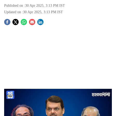
Published on :
30 Apr 2025, 3:13 PM
IST
Updated on :
30 Apr 2025, 3:13 PM
IST
S
o
c
i
a
l
s
Uddhav Thackeray, Devendra Fadnavis, Radhakrishna Vikhe Patil
-
Sarkarnama
h
Pune News, 30 Apr :
भाजप नेते आणि राज्याचे जलसंपदा मंत्री
a
राधाकृष्ण विखे पाटील यांच्या अडचणीत मोठी वाढ झाली आहेत. डॉ.