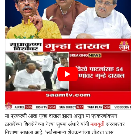
r
विठ्ठलराव विखे पाटील सहकारी साखर कारखान्याच्या संचालक
मंडळाने 2004 ते 2010 या कार्यकाळामध्ये बनावट कागदपत्रे करून
e
शेतकऱ्यांच्या नावे काढलेल्या बेसल डोस कर्जाचं प्रकरण समोर
उघडकीस आलं आहे.
या प्रकरणी आता गुन्हा दाखल झाला असून या प्रकरणांवरून
ठाकरेंच्या शिवसेनेच्या नेत्या सुषमा अंधारे यांनी
महायुती
सरकारवर
निशाणा साधला आहे. 'सर्वसामान्य शेतकऱ्यांच्या तोंडचा घास