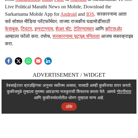
Live Political Marathi News on Mobile, Download the
Sarkarnama Mobile App for
Android
and
IOS
. सरकारनामा आता
सर्व सोशल मीडिया प्लॅटफॉर्मवर. ताज्या राजकीय घडामोडींसाठी
फेसबुक
,
ट्विटर
,
इन्स्टाग्राम
,
शेअर चॅट
,
टेलिग्रामवर
आणि
व्हॉट्सॲप
आम्हाला फॉलो करा. तसेच,
सरकारनामा यूट्यूब चॅनेलला
आजच सबस्क्राइब
करा.
ADVERTISEMENT / WIDGET
ADVERTISEMENT / WIDGET
वेबसाईटवर ब्राउझिंगचा अनुभव सर्वोत्तम असावा, यासाठी आम्ही कुकीजचा वापर करतो.
कुकीजमुळे तुम्हाला तुमच्या आवडत्या मजकुराची शिफारस करता येते. आमचे
गोपनीयता
ADVERTISEMENT / WIDGET
आणि कुकीजसंदर्भातील धोरण तुम्हाला मान्य आहे.
ओके