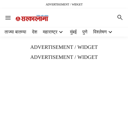
ADVERTISEMENT / WIDGET
H
ताज्या बातम्या
देश
महाराष्ट्र
मुंबई
पुणे
विश्लेषण
e
a
ADVERTISEMENT / WIDGET
d
e
ADVERTISEMENT / WIDGET
r
m
e
n
u
i
t
e
m
s