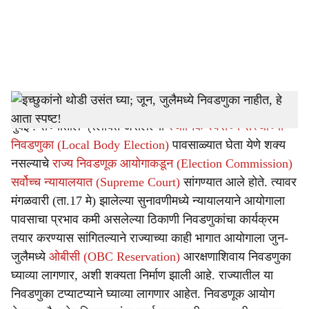
i
a
l
s
State Election Commission Latest News
-
Sarkarnama
h
मुंबई : राज्यातील प्रलंबित असलेल्या
स्थानिक स्वराज्य संस्थांच्या
a
निवडणुका (Local Body Election)
पावसाळ्यात घेता येणे शक्य
r
नसल्याचे
राज्य निवडणूक आयोगाकडून (Election Commission)
सर्वोच्च न्यायालयात (Supreme Court)
सांगण्यात आले होते. त्यावर
e
मंगळवारी (ता.17 मे) झालेल्या सुनावणीमध्ये न्यायालयाने आयोगाला
पावसाचा प्रभाव कमी असलेल्या ठिकाणी निवडणुकांचा कार्यक्रम
तयार करण्यास सांगितल्याने राज्याच्या काही भागात आयोगाला जुन-
जुलैमध्ये
ओबीसी (OBC Reservation)
आरक्षणाशिवाय निवडणुका
घ्याव्या लागणार, अशी शक्यता निर्माण झाली आहे. राज्यातील या
निवडणुका टप्याटप्याने घ्याव्या लागणार आहेत. निवडणूक आयोग