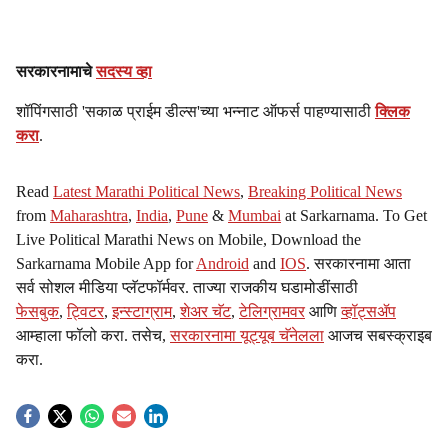
सरकारनामाचे
सदस्य व्हा
शॉपिंगसाठी 'सकाळ प्राईम डील्स'च्या भन्नाट ऑफर्स पाहण्यासाठी
क्लिक
करा
.
Read
Latest Marathi Political News
,
Breaking Political News
from
Maharashtra
,
India
,
Pune
&
Mumbai
at Sarkarnama. To Get
Live Political Marathi News on Mobile, Download the
Sarkarnama Mobile App for
Android
and
IOS
. सरकारनामा आता
सर्व सोशल मीडिया प्लॅटफॉर्मवर. ताज्या राजकीय घडामोडींसाठी
फेसबुक
,
ट्विटर
,
इन्स्टाग्राम
,
शेअर चॅट
,
टेलिग्रामवर
आणि
व्हॉट्सॲप
आम्हाला फॉलो करा. तसेच,
सरकारनामा यूट्यूब चॅनेलला
आजच सबस्क्राइब
करा.