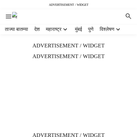
ADVERTISEMENT / WIDGET
H
ताज्या बातम्या
देश
महाराष्ट्र
मुंबई
पुणे
विश्लेषण
e
a
ADVERTISEMENT / WIDGET
d
e
ADVERTISEMENT / WIDGET
r
m
e
n
u
i
t
e
m
s
ADVERTISEMENT / WIDGET