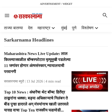
ADVERTISEMENT / WIDGET
H
ताज्या बातम्या
देश
महाराष्ट्र
मुंबई
पुणे
विश्लेषण
e
a
Sarkarnama Headlines
d
e
T
Maharashtra News Live Update: लाल
r
a
किल्ल्याजवळील बॉम्बस्फोटात मृत्युमुखी पडलेल्या
m
g
e
11 जणांवर होणार अंत्यसंस्कार,न्यायालयाची
R
n
परवानगी
e
u
s
सरकारनामा ब्यूरो
13 Jul 2026
4
min read
i
u
t
l
Top 10 News : अंधारेंचा थेट बॉम्ब! हितेंद्र
e
t
ठाकूरांना धक्का; बड्या अधिकाऱ्याचे निलंबन ते
m
s
s
बीड पुन्हा हादरले अन् मंत्र्यांनाच खाली उतरवले
यासह वाचा Top Ten राजकीय घडामोडी...