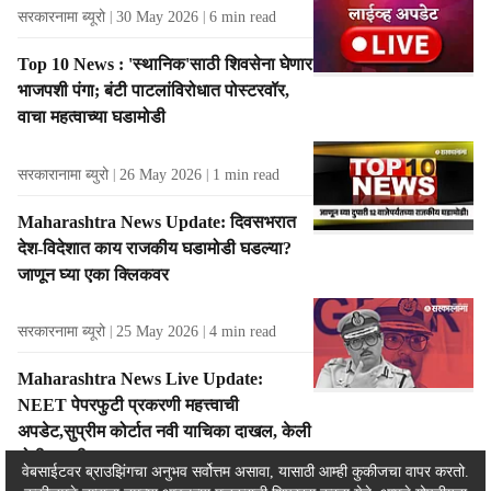
सरकारनामा ब्यूरो
30 May 2026
6
min read
Top 10 News : 'स्थानिक'साठी शिवसेना घेणार
भाजपशी पंगा; बंटी पाटलांविरोधात पोस्टरवॉर,
वाचा महत्वाच्या घडामोडी
सरकारानामा ब्युरो
26 May 2026
1
min read
Maharashtra News Update: दिवसभरात
देश-विदेशात काय राजकीय घडामोडी घडल्या?
जाणून घ्या एका क्लिकवर
सरकारनामा ब्यूरो
25 May 2026
4
min read
Maharashtra News Live Update:
NEET पेपरफुटी प्रकरणी महत्त्वाची
अपडेट,सुप्रीम कोर्टात नवी याचिका दाखल, केली
मोठी मागणी
वेबसाईटवर ब्राउझिंगचा अनुभव सर्वोत्तम असावा, यासाठी आम्ही कुकीजचा वापर करतो.