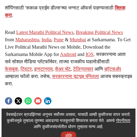
s
शॉपिंगसाठी 'सकाळ प्राईम डील्स'च्या भन्नाट ऑफर्स पाहण्यासाठी
क्लिक
h
करा
.
a
Read
Latest Marathi Political News
,
Breaking Political News
r
from
Maharashtra
,
India
,
Pune
&
Mumbai
at Sarkarnama. To Get
Live Political Marathi News on Mobile, Download the
e
Sarkarnama Mobile App for
Android
and
IOS
. सरकारनामा आता
सर्व सोशल मीडिया प्लॅटफॉर्मवर. ताज्या राजकीय घडामोडींसाठी
फेसबुक
,
ट्विटर
,
इन्स्टाग्राम
,
शेअर चॅट
,
टेलिग्रामवर
आणि
व्हॉट्सॲप
आम्हाला फॉलो करा. तसेच,
सरकारनामा यूट्यूब चॅनेलला
आजच सबस्क्राइब
करा.
ADVERTISEMENT / WIDGET
वेबसाईटवर ब्राउझिंगचा अनुभव सर्वोत्तम असावा, यासाठी आम्ही कुकीजचा वापर करतो.
कुकीजमुळे तुम्हाला तुमच्या आवडत्या मजकुराची शिफारस करता येते. आमचे
गोपनीयता
ADVERTISEMENT / WIDGET
आणि कुकीजसंदर्भातील धोरण तुम्हाला मान्य आहे.
ओके