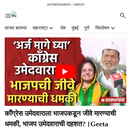
ADVERTISEMENT / WIDGET
H
ताज्या बातम्या
महाराष्ट्र
देश
मुंबई
पुणे
विश्लेषण
e
a
d
e
r
m
e
n
u
i
t
e
m
काँग्रेस उमेदवाराला भाजपकडून जीवे मारण्याची
s
धमकी, भाजप उमेदवाराची दहशत?।Geeta