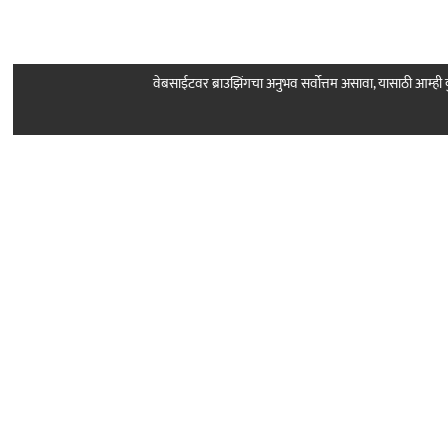
वेबसाईटवर ब्राउझिंगचा अनुभव सर्वोत्तम असावा, यासाठी आम्