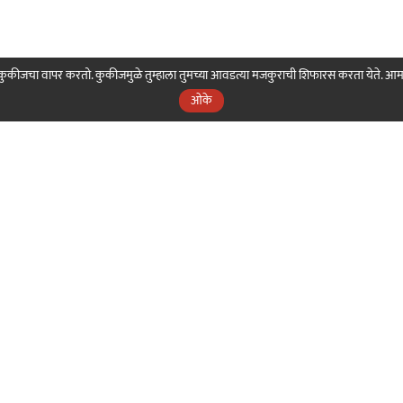
ही कुकीजचा वापर करतो. कुकीजमुळे तुम्हाला तुमच्या आवडत्या मजकुराची शिफारस करता येते. आ
ओके