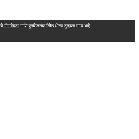
मचे
गोपनीयता
आणि कुकीजसंदर्भातील धोरण तुम्हाला मान्य आहे.