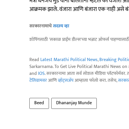
मंत्री धनंजय मुंडे यांनी बोलताना म्हटले की वंजारा
आक्रमक झाले. वंजारा आणि बंजारा एक नाही असे ब
सरकारनामाचे
सदस्य व्हा
शॉपिंगसाठी 'सकाळ प्राईम डील्स'च्या भन्नाट ऑफर्स पाहण्यासा
Read
Latest Marathi Political News
,
Breaking Polit
Sarkarnama. To Get Live Political Marathi News o
and
IOS
. सरकारनामा आता सर्व सोशल मीडिया प्लॅटफॉर्मवर. 
टेलिग्रामवर
आणि
व्हॉट्सॲप
आम्हाला फॉलो करा. तसेच,
सरकारन
Beed
Dhananjay Munde