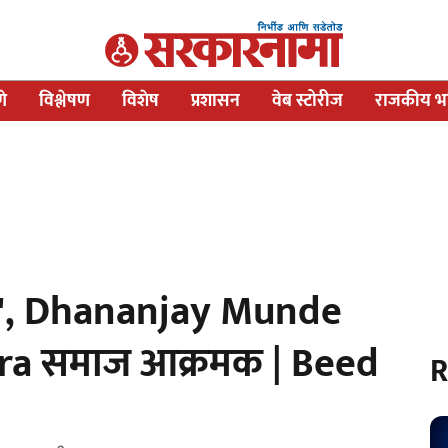
णे
विश्लेषण
विशेष
प्रशासन
वेब स्टोरीज
राजकीय भव
आहे', Dhananjay Munde
njara समाज आक्रमक | Beed
R