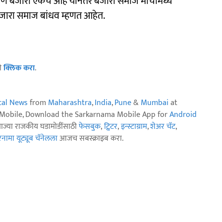
 आणि बंजारा एकच आहे यानंतर बंजारा समाज मोर्चामध्ये
ंजारा समाज बांधव म्हणत आहेत.
ठी
क्लिक करा
.
ical News
from
Maharashtra
,
India
,
Pune
&
Mumbai
at
n Mobile, Download the Sarkarnama Mobile App for
Android
ताज्या राजकीय घडामोडींसाठी
फेसबुक
,
ट्विटर
,
इन्स्टाग्राम
,
शेअर चॅट
,
ामा यूट्यूब चॅनेलला
आजच सबस्क्राइब करा.