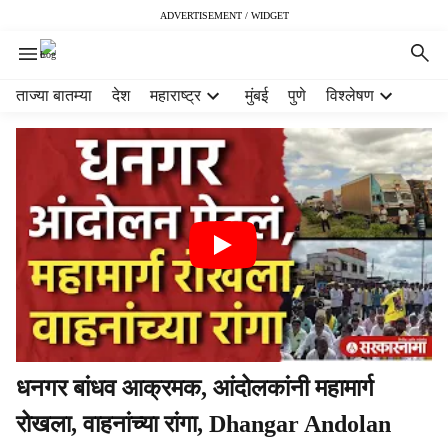
ADVERTISEMENT / WIDGET
H
ताज्या बातम्या
देश
महाराष्ट्र
मुंबई
पुणे
विश्लेषण
e
a
d
e
r
m
e
n
u
i
t
e
m
धनगर बांधव आक्रमक, आंदोलकांनी महामार्ग
s
रोखला, वाहनांच्या रांगा, Dhangar Andolan