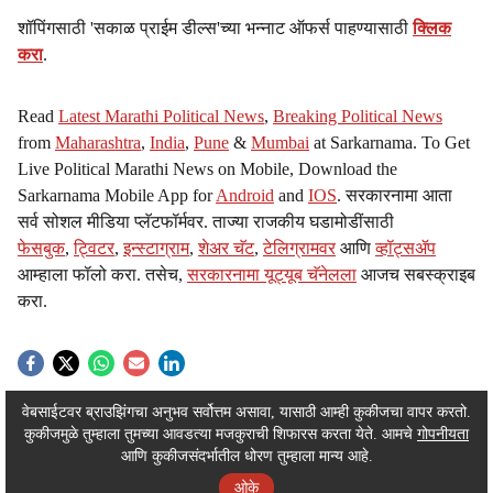
s
शॉपिंगसाठी 'सकाळ प्राईम डील्स'च्या भन्नाट ऑफर्स पाहण्यासाठी
क्लिक
h
करा
.
a
Read
Latest Marathi Political News
,
Breaking Political News
r
from
Maharashtra
,
India
,
Pune
&
Mumbai
at Sarkarnama. To Get
Live Political Marathi News on Mobile, Download the
e
Sarkarnama Mobile App for
Android
and
IOS
. सरकारनामा आता
सर्व सोशल मीडिया प्लॅटफॉर्मवर. ताज्या राजकीय घडामोडींसाठी
फेसबुक
,
ट्विटर
,
इन्स्टाग्राम
,
शेअर चॅट
,
टेलिग्रामवर
आणि
व्हॉट्सॲप
आम्हाला फॉलो करा. तसेच,
सरकारनामा यूट्यूब चॅनेलला
आजच सबस्क्राइब
करा.
ADVERTISEMENT / WIDGET
वेबसाईटवर ब्राउझिंगचा अनुभव सर्वोत्तम असावा, यासाठी आम्ही कुकीजचा वापर करतो.
कुकीजमुळे तुम्हाला तुमच्या आवडत्या मजकुराची शिफारस करता येते. आमचे
गोपनीयता
ADVERTISEMENT / WIDGET
आणि कुकीजसंदर्भातील धोरण तुम्हाला मान्य आहे.
ओके