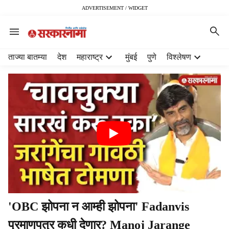
ADVERTISEMENT / WIDGET
H
ताज्या बातम्या
देश
महाराष्ट्र
मुंबई
पुणे
विश्लेषण
e
a
d
e
r
m
e
n
u
i
t
e
m
'OBC झोपना न आम्ही झोपना' Fadanvis
s
प्रमाणपत्र कधी देणार? Manoj Jarange