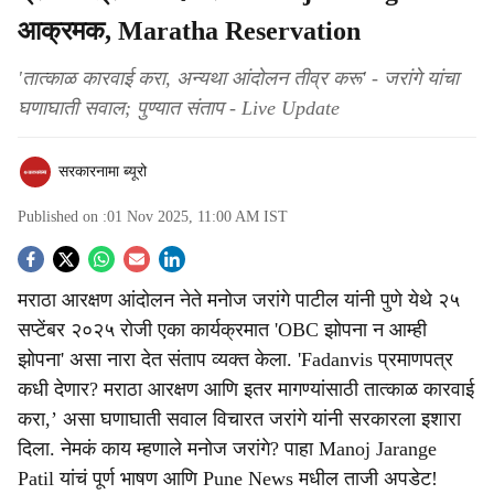
आक्रमक, Maratha Reservation
'तात्काळ कारवाई करा, अन्यथा आंदोलन तीव्र करू' - जरांगे यांचा
घणाघाती सवाल; पुण्यात संताप - Live Update
सरकारनामा ब्यूरो
Published on :
01 Nov 2025, 11:00 AM
IST
S
मराठा आरक्षण आंदोलन नेते मनोज जरांगे पाटील यांनी पुणे येथे २५
o
सप्टेंबर २०२५ रोजी एका कार्यक्रमात 'OBC झोपना न आम्ही
c
झोपना' असा नारा देत संताप व्यक्त केला. 'Fadanvis प्रमाणपत्र
कधी देणार? मराठा आरक्षण आणि इतर मागण्यांसाठी तात्काळ कारवाई
i
करा,’ असा घणाघाती सवाल विचारत जरांगे यांनी सरकारला इशारा
a
दिला. नेमकं काय म्हणाले मनोज जरांगे? पाहा Manoj Jarange
Patil यांचं पूर्ण भाषण आणि Pune News मधील ताजी अपडेट!
l