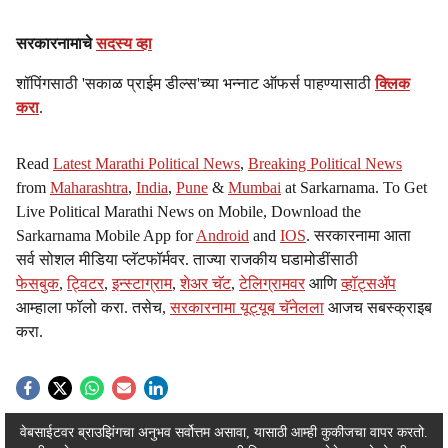
s
सरकारनामाचे
सदस्य व्हा
h
शॉपिंगसाठी 'सकाळ प्राईम डील्स'च्या भन्नाट ऑफर्स पाहण्यासाठी
क्लिक
करा
.
a
r
Read
Latest Marathi Political News
,
Breaking Political News
from
Maharashtra
,
India
,
Pune
&
Mumbai
at Sarkarnama. To Get
e
Live Political Marathi News on Mobile, Download the
Sarkarnama Mobile App for
Android
and
IOS
. सरकारनामा आता
सर्व सोशल मीडिया प्लॅटफॉर्मवर. ताज्या राजकीय घडामोडींसाठी
फेसबुक
,
ट्विटर
,
इन्स्टाग्राम
,
शेअर चॅट
,
टेलिग्रामवर
आणि
व्हॉट्सॲप
आम्हाला फॉलो करा. तसेच,
सरकारनामा यूट्यूब चॅनेलला
आजच सबस्क्राइब
करा.
ADVERTISEMENT / WIDGET
वेबसाईटवर ब्राउझिंगचा अनुभव सर्वोत्तम असावा, यासाठी आम्ही कुकीजचा वापर करतो.