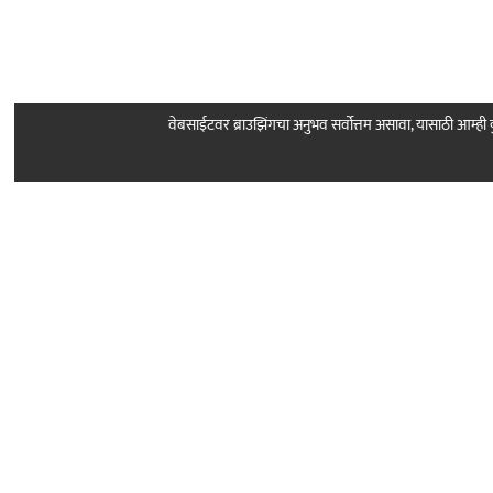
वेबसाईटवर ब्राउझिंगचा अनुभव सर्वोत्तम असावा, यासाठी आम्