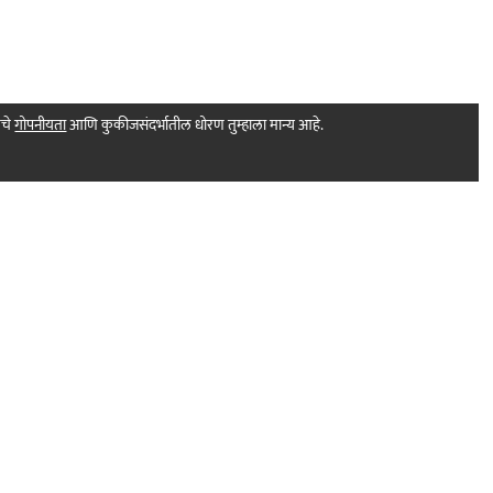
मचे
गोपनीयता
आणि कुकीजसंदर्भातील धोरण तुम्हाला मान्य आहे.