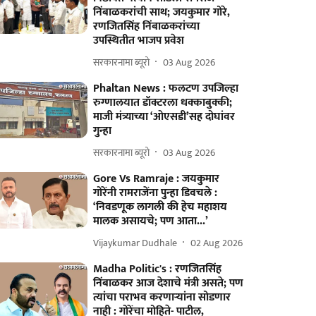
निंबाळकरांची साथ; जयकुमार गोरे,
रणजितसिंह निंबाळकरांच्या
उपस्थितीत भाजप प्रवेश
सरकारनामा ब्यूरो
03 Aug 2026
Phaltan News : फलटण उपजिल्हा
रुग्णालयात डॉक्टरला धक्काबुक्की;
माजी मंत्र्याच्या ‘ओएसडी’सह दोघांवर
गुन्हा
सरकारनामा ब्यूरो
03 Aug 2026
Gore Vs Ramraje : जयकुमार
गोरेंनी रामराजेंना पुन्हा डिवचले :
‘निवडणूक लागली की हेच महाशय
मालक असायचे; पण आता...’
Vijaykumar Dudhale
02 Aug 2026
Madha Politic's : रणजितसिंह
निंबाळकर आज देशाचे मंत्री असते; पण
त्यांचा पराभव करणाऱ्यांना सोडणार
नाही : गोरेंचा मोहिते- पाटील,