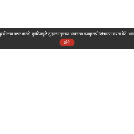
ही कुकीजचा वापर करतो. कुकीजमुळे तुम्हाला तुमच्या आवडत्या मजकुराची शिफारस करता येते. आ
ओके