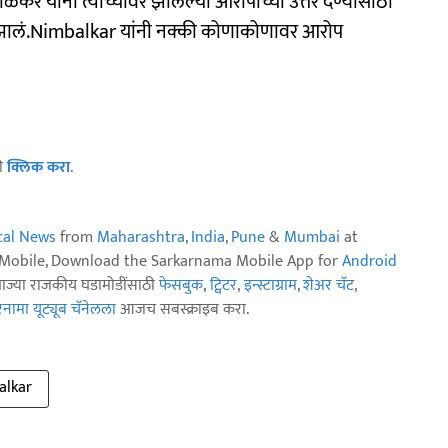
यांनी त्यांच्यावर झालेल्या आरोपांच्या उत्तर देण्यासाठी
 झालं.Nimbalkar यांनी नक्की कोणाकोणावर आरोप
ठी
क्लिक करा
.
ical News
from
Maharashtra
,
India
,
Pune
&
Mumbai
at
n Mobile, Download the Sarkarnama Mobile App for
Android
ताज्या राजकीय घडामोडींसाठी
फेसबुक
,
ट्विटर
,
इन्स्टाग्राम
,
शेअर चॅट
,
ामा यूट्यूब चॅनेलला
आजच सबस्क्राइब करा.
alkar