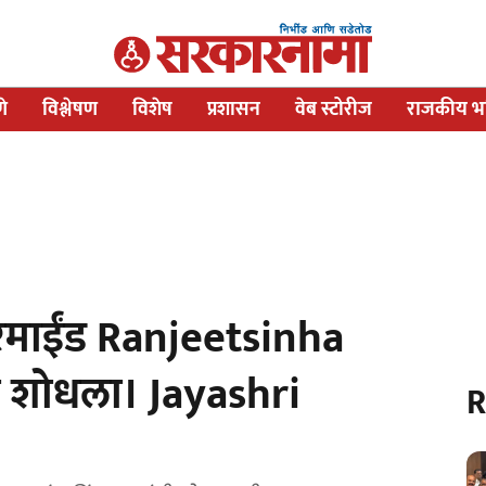
णे
विश्लेषण
विशेष
प्रशासन
वेब स्टोरीज
राजकीय भव
रमाईंड Ranjeetsinha
ी शोधला। Jayashri
R