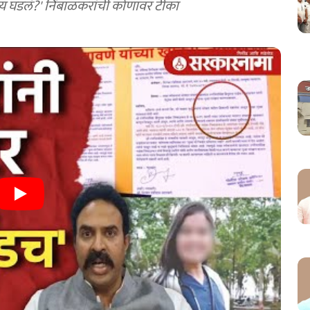
य घडलं?' निंबाळकरांची कोणावर टीका