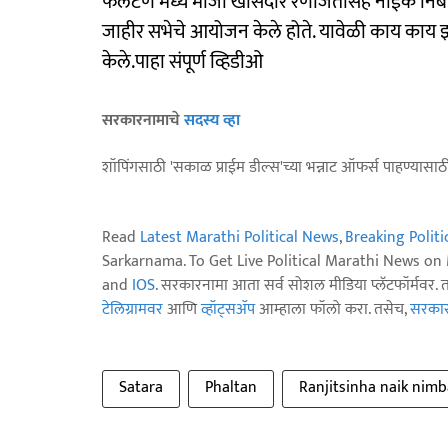
फलटण मध्ये माजी खासदार रणजितसिंह नाईक निंबाळकर 
जाहीर सभेचे आयोजन केले होते. यावेळी काय काय
केले.पाहा संपूर्ण व्हिडीओ
सरकारनामाचे
सदस्य व्हा
शॉपिंगसाठी 'सकाळ प्राईम डील्स'च्या भन्नाट ऑफर्स पाहण्यासा
Read
Latest Marathi Political News
,
Breaking Polit
Sarkarnama. To Get Live Political Marathi News o
and
IOS
. सरकारनामा आता सर्व सोशल मीडिया प्लॅटफॉर्मवर. 
टेलिग्रामवर
आणि
व्हॉट्सॲप
आम्हाला फॉलो करा. तसेच,
सरकारन
Satara
Phaltan
Ranjitsinha naik nimb