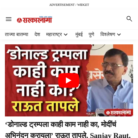
ADVERTISEMENT / WIDGET
H
ताज्या बातम्या
देश
महाराष्ट्र
मुंबई
पुणे
विश्लेषण
e
a
d
e
r
m
e
n
u
i
t
e
m
‘डोनाल्ड ट्रम्पला काही काम नाही का, मोदींचं
s
अभिनंदन करायला’ राऊत तापले, Sanjay Raut,