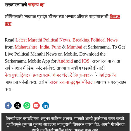
a
सरकारनामाचे
सदस्य व्हा
l
शॉपिंगसाठी 'सकाळ प्राईम डील्स'च्या भन्नाट ऑफर्स पाहण्यासाठी
क्लिक
करा
.
s
h
Read
Latest Marathi Political News
,
Breaking Political News
from
Maharashtra
,
India
,
Pune
&
Mumbai
at Sarkarnama. To Get
a
Live Political Marathi News on Mobile, Download the
r
Sarkarnama Mobile App for
Android
and
IOS
. सरकारनामा आता
सर्व सोशल मीडिया प्लॅटफॉर्मवर. ताज्या राजकीय घडामोडींसाठी
e
फेसबुक
,
ट्विटर
,
इन्स्टाग्राम
,
शेअर चॅट
,
टेलिग्रामवर
आणि
व्हॉट्सॲप
आम्हाला फॉलो करा. तसेच,
सरकारनामा यूट्यूब चॅनेलला
आजच सबस्क्राइब
करा.
ADVERTISEMENT / WIDGET
वेबसाईटवर ब्राउझिंगचा अनुभव सर्वोत्तम असावा, यासाठी आम्ही कुकीजचा वापर करतो.
कुकीजमुळे तुम्हाला तुमच्या आवडत्या मजकुराची शिफारस करता येते. आमचे
गोपनीयता
ADVERTISEMENT / WIDGET
आणि कुकीजसंदर्भातील धोरण तुम्हाला मान्य आहे.