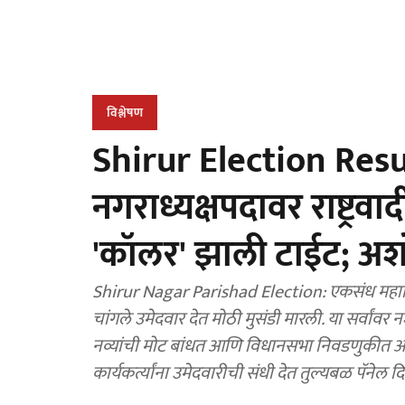
विश्लेषण
Shirur Election Resul
नगराध्यक्षपदावर राष्ट्र
'कॉलर' झाली टाईट; अशोक
Shirur Nagar Parishad Election: एकसंध महाव
चांगले उमेदवार देत मोठी मुसंडी मारली. या सर्वांव
नव्यांची मोट बांधत आणि विधानसभा निवडणुकीत आ
कार्यकर्त्यांना उमेदवारीची संधी देत तुल्यबळ पॅनेल दि