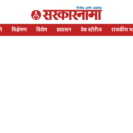
णे
विश्लेषण
विशेष
प्रशासन
वेब स्टोरीज
राजकीय भव