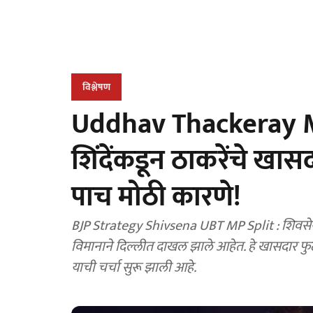
विश्लेषण
Uddhav Thackeray M
शिंदेंकडून ठाकरेंचे ख
पाच मोठी कारणे!
BJP Strategy Shivsena UBT MP Split : शिवसेना
विमानाने दिल्लीत दाखल झाले आहेत. हे खासदार फुट
याची चर्चा सुरू झाली आहे.