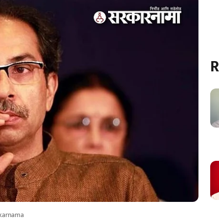
R
karnama