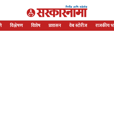
णे
विश्लेषण
विशेष
प्रशासन
वेब स्टोरीज
राजकीय भव