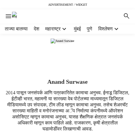
ADVERTISEMENT / WIDGET
H
ताज्या बातम्या
देश
महाराष्ट्र
मुंबई
पुणे
विश्लेषण
e
a
d
e
r
m
e
n
Anand Surwase
u
2014 पासून जनसंपर्क आणि पत्रकारितेत कामाचा अनुभव. ईनाडू डिजिटल,
i
ईटीव्ही भारत, महामनी या सारख्या वेब पोर्टलच्या माध्यमातून डिजिटल
t
मीडियामध्ये उप संपादक, टीम लीड म्हणून कामाचा अनुभव. तसेच शेअरचॅट
e
सारख्या माहिती व मनोरंजनाच्या अॅप निर्मात्या कंपनीमध्ये ऑपरेशन
m
असोसिएट म्हणून कामाचा अनुभव, यासह शैक्षणिक क्षेत्रात जनसंपर्क
s
अधिकारी म्हणून काम पाहिले आहे. राजकारण, कृषी क्षेत्रातील
घडामोडींवर लिखाणाची आवड.