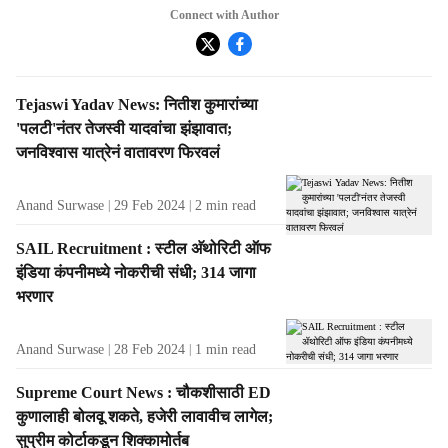
Connect with Author
S
Tejaswi Yadav News: नितीश कुमारांच्या
t
'पलटी'नंतर तेजस्वी यादवांचा झंझावात;
o
जनविश्वास यात्रेनं वातावरण फिरवलं
r
i
Anand Surwase
29 Feb 2024
2
min read
e
s
SAIL Recruitment : स्टील अ‍ॅथोरिटी ऑफ
f
इंडिया कंपनीमध्ये नोकरीची संधी; 314 जागा
r
भरणार
o
m
t
Anand Surwase
28 Feb 2024
1
min read
h
e
Supreme Court News : चौकशीसाठी ED
A
कुणालाही बोलवू शकते, हजेरी लावावीच लागेल;
u
सुप्रीम कोर्टाकडून शिक्कामोर्तब