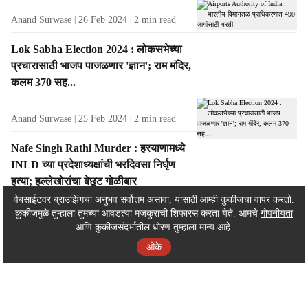
Anand Surwase
26 Feb 2024
2
min read
Lok Sabha Election 2024 : लोकसभेच्या
प्रचारासाठी भाजप पाजळणार 'ज्ञान'; राम मंदिर,
कलम 370 सह...
Anand Surwase
25 Feb 2024
2
min read
Nafe Singh Rathi Murder : हरयाणामध्ये
INLD च्या प्रदेशाध्यक्षांची भरदिवसा निर्घृण
हत्या; हल्लेखोरांचा बेछूट गोळीबार
वेबसाईटवर ब्राउझिंगचा अनुभव सर्वोत्तम असावा, यासाठी आम्ही कुकीजचा वापर करतो.
कुकीजमुळे तुम्हाला तुमच्या आवडत्या मजकुराची शिफारस करता येते. आमचे
गोपनीयता
Anand Surwase
25 Feb 2024
2
min read
आणि कुकीजसंदर्भातील धोरण तुम्हाला मान्य आहे.
ADVERTISEMENT / WIDGET
ओके