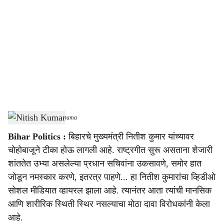
o
c
i
a
l
s
Nitish Kumar
-
Sarkarnama
h
Bihar Politics :
बिहारचे मुख्यमंत्री नितीश कुमार यांच्यावर
a
चोहोबाजूने टीका होऊ लागली आहे. राष्ट्रगीत सुरू असताना शेजारी
r
शांततेत उभ्या असलेल्या प्रधान सचिवांना उकसावणे, समोर हात
जोडून नमस्कार करणे, इतरत्र पाहणे... हा नितीश कुमारांचा व्हिडीओ
e
सोशल मीडियात व्हायरल झाला आहे. त्यानंतर आता त्यांची मानसिक
आणि शारीरिक स्थिती स्थिर नसल्याचा मोठा दावा विरोधकांनी केला
आहे.