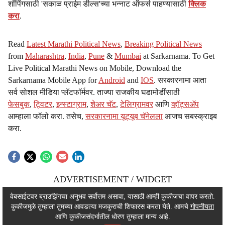
शॉपिंगसाठी 'सकाळ प्राईम डील्स'च्या भन्नाट ऑफर्स पाहण्यासाठी
क्लिक
करा
.
Read
Latest Marathi Political News
,
Breaking Political News
from
Maharashtra
,
India
,
Pune
&
Mumbai
at Sarkarnama. To Get
Live Political Marathi News on Mobile, Download the
Sarkarnama Mobile App for
Android
and
IOS
. सरकारनामा आता
सर्व सोशल मीडिया प्लॅटफॉर्मवर. ताज्या राजकीय घडामोडींसाठी
फेसबुक
,
ट्विटर
,
इन्स्टाग्राम
,
शेअर चॅट
,
टेलिग्रामवर
आणि
व्हॉट्सॲप
आम्हाला फॉलो करा. तसेच,
सरकारनामा यूट्यूब चॅनेलला
आजच सबस्क्राइब
करा.
ADVERTISEMENT / WIDGET
ADVERTISEMENT / WIDGET
वेबसाईटवर ब्राउझिंगचा अनुभव सर्वोत्तम असावा, यासाठी आम्ही कुकीजचा वापर करतो.
कुकीजमुळे तुम्हाला तुमच्या आवडत्या मजकुराची शिफारस करता येते. आमचे
गोपनीयता
ADVERTISEMENT / WIDGET
आणि कुकीजसंदर्भातील धोरण तुम्हाला मान्य आहे.