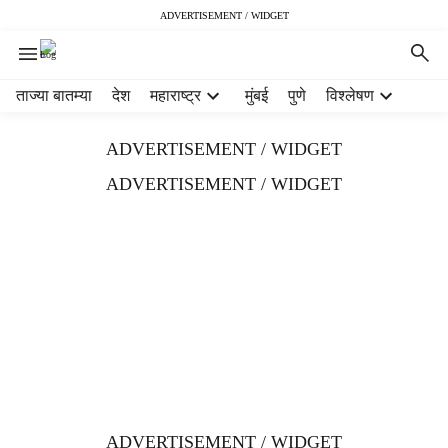
ADVERTISEMENT / WIDGET
H
ताज्या बातम्या
देश
महाराष्ट्र
मुंबई
पुणे
विश्लेषण
e
a
ADVERTISEMENT / WIDGET
d
e
ADVERTISEMENT / WIDGET
r
m
e
n
u
i
t
e
m
s
ADVERTISEMENT / WIDGET