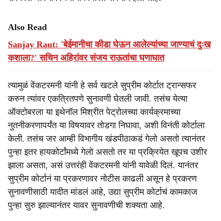
Also Read
Sanjay Raut: 'बेईमानीचा कीडा घेऊन आलेल्यांच्या जाण्याचं दुःख
कशाला?' सचिन अहिरांवर संजय राऊतांचा घणाघात
त्यामुळं वेंकटरमनी यांनी हे सर्व खटले सुप्रीम कोर्टात ट्रान्सफर
करुन त्यांवर एकत्रितपणे सुनावणी घेतली जावी. तसंच येत्या
ऑक्टोबरला या इथेनॉल मिश्रीत पेट्रोलच्या कार्यक्रमाच्या
नुतनीकरणापर्यंत या विषयावर तोडगा निघावा, अशी विनंती कोर्टाला
केली. तसंच जर आम्ही विभागीय खंडपीठाकडं गेलो असतो त्यानंतर
पुन्हा इतर हायकोर्टांमध्ये गेलो असतो तर या प्रक्रियेत खूपच उशीर
झाला असता, असं उत्तरंही वेंकटरमनी यांनी यावेळी दिलं. यानंतर
सुप्रीम कोर्टानं या प्रकरणावर नोटीस काढली असून हे प्रकरण
सुनावणीसाठी यादीत मांडलं आहे, उद्या सुप्रीम कोर्टाचं कामकाज
पुन्हा सुरु झाल्यानंतर यावर सुनावणीची शक्यता आहे.