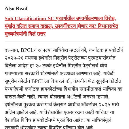
Also Read
Sub Classification: SC प्रवर्गातील उपवर्गीकरणाला विरोध,
मुंबईत दलित समाज दाखल; उपवर्गीकरण होणार का? विधानसभेत
मुख्यमंत्र्यांनी दिलं उत्तर
दरम्यान, BPCLनं आपल्या याचिकेत म्हटलं की, कर्नाटक हायकोर्टानं
२०२५-२६ मधल्या इथेनॉल मिश्रीत पेट्रोलच्या पुरवठ्यासंदर्भात
दिलेला आदेश हा २० टक्के इथेनॉल मिश्रीत पेट्रोलचं ध्येय
गाठण्याच्या सरकारी धोरणांमध्ये अडथळा आणणारा आहे. यावेळी
सुप्रीम कोर्टानं BPCLला विचारलं की, कंपनीनं थेट सुप्रीम कोर्टात
येण्याऐवजी कर्नाटक हायकोर्टाच्या विभागीय खंडपीठाकडं याचिका का
दाखल केली नाही. त्यावर बोलताना अॅटर्नी जनरल म्हणाले,
इथेनॉलचा पुरवठा करण्याचं कंत्राट आधीच ऑक्टोबर २०२५ मध्ये
अंतिम झालेलं आहे. याविरोधातील एकसारख्या काही याचिका या
देशातील विविध हायकोर्टांमध्ये प्रलंबित आहेत. या याचिकांमुळं
सरकारी धोरणांवर त्याचा विपरित परिणाम होत आहे.