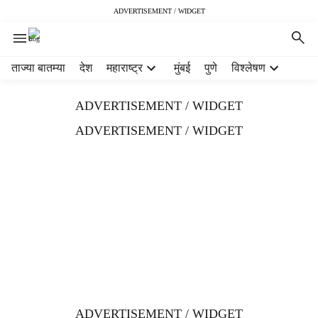
ADVERTISEMENT / WIDGET
H
ताज्या बातम्या
देश
महाराष्ट्र
मुंबई
पुणे
विश्लेषण
e
a
ADVERTISEMENT / WIDGET
d
e
ADVERTISEMENT / WIDGET
r
m
e
n
u
i
t
e
m
s
ADVERTISEMENT / WIDGET