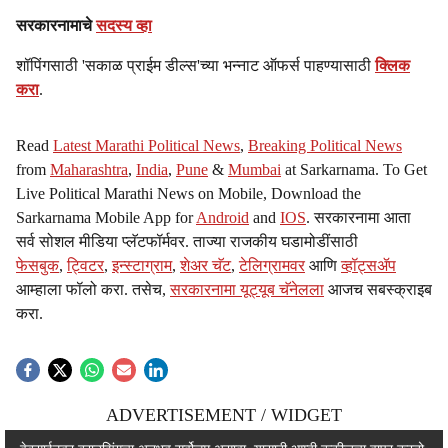
सरकारनामाचे
सदस्य व्हा
शॉपिंगसाठी 'सकाळ प्राईम डील्स'च्या भन्नाट ऑफर्स पाहण्यासाठी
क्लिक
करा
.
Read
Latest Marathi Political News
,
Breaking Political News
from
Maharashtra
,
India
,
Pune
&
Mumbai
at Sarkarnama. To Get
Live Political Marathi News on Mobile, Download the
Sarkarnama Mobile App for
Android
and
IOS
. सरकारनामा आता
सर्व सोशल मीडिया प्लॅटफॉर्मवर. ताज्या राजकीय घडामोडींसाठी
फेसबुक
,
ट्विटर
,
इन्स्टाग्राम
,
शेअर चॅट
,
टेलिग्रामवर
आणि
व्हॉट्सॲप
आम्हाला फॉलो करा. तसेच,
सरकारनामा यूट्यूब चॅनेलला
आजच सबस्क्राइब
करा.
ADVERTISEMENT / WIDGET