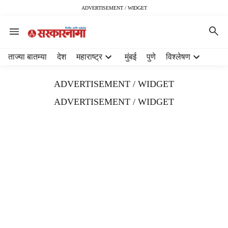
ADVERTISEMENT / WIDGET
H
ताज्या बातम्या
देश
महाराष्ट्र
मुंबई
पुणे
विश्लेषण
e
a
ADVERTISEMENT / WIDGET
d
e
ADVERTISEMENT / WIDGET
r
m
e
n
u
i
t
e
m
s