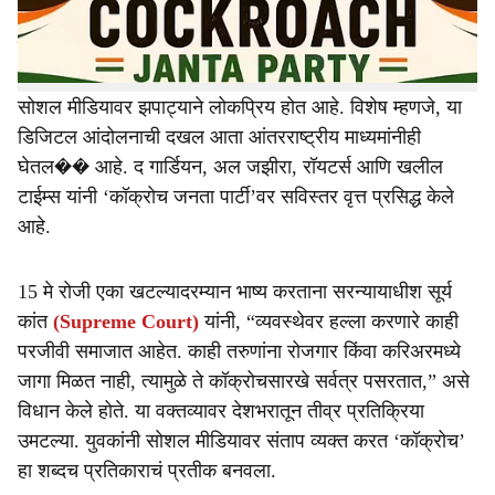
प्रकरण आता युवकांच्या असंतोषाचं प्रतीक बनताना दिसत आहे.
बेरोजगारी, महागाई, करिअरमधील असुरक्षितता आणि राजकीय
व्यवस्थेबद्दल वाढती नाराजी या पार्श्वभूमीवर ‘कॉक्रोच जनता पार्टी’
सोशल मीडियावर झपाट्याने लोकप्रिय होत आहे. विशेष म्हणजे, या
डिजिटल आंदोलनाची दखल आता आंतरराष्ट्रीय माध्यमांनीही
घेतल�� आहे. द गार्डियन, अल जझीरा, रॉयटर्स आणि खलील
टाईम्स यांनी ‘कॉक्रोच जनता पार्टी’वर सविस्तर वृत्त प्रसिद्ध केले
आहे.
15 मे रोजी एका खटल्यादरम्यान भाष्य करताना सरन्यायाधीश सूर्य
कांत
(Supreme Court)
यांनी, “व्यवस्थेवर हल्ला करणारे काही
परजीवी समाजात आहेत. काही तरुणांना रोजगार किंवा करिअरमध्ये
जागा मिळत नाही, त्यामुळे ते कॉक्रोचसारखे सर्वत्र पसरतात,” असे
विधान केले होते. या वक्तव्यावर देशभरातून तीव्र प्रतिक्रिया
उमटल्या. युवकांनी सोशल मीडियावर संताप व्यक्त करत ‘कॉक्रोच’
हा शब्दच प्रतिकाराचं प्रतीक बनवला.