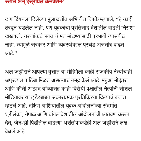
स्टील अन् इस्रायल कनेक्शन’
द गार्डियनला दिलेल्या मुलाखतीत अभिजीत दिपके म्हणाले, “हे काही
ठरवून घडलेलं नाही. पण युवकांचा प्रतिसाद देशातील वाढती निराशा
दाखवतो. तरुणांकडे स्वतःचं मत मांडण्यासाठी प्रभावी व्यासपीठ
नाही. त्यामुळे सरकार आणि व्यवस्थेबद्दल प्रचंड असंतोष वाढत
आहे.”
अल जझीराने आपल्या वृत्तात या मोहिमेला काही राजकीय नेत्यांचाही
अप्रत्यक्ष पाठिंबा मिळत असल्याचं नमूद केलं आहे. महुआ मोईत्रा
आणि कीर्ती आझाद यांच्यासह काही विरोधी पक्षातील नेत्यांनी सोशल
मीडियावर या ट्रेंडबाबत सकारात्मक प्रतिक्रिया दिल्याचं वृत्तात
म्हटलं आहे. दक्षिण आशियातील युवक आंदोलनांच्या संदर्भात
श्रीलंका, नेपाळ आणि बांगलादेशातील आंदोलनांची आठवण करून
देत, जेन-झी पिढीतील वाढत्या असंतोषाकडेही अल जझीराने लक्ष
वेधलं आहे.