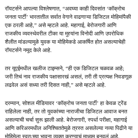
रॉयटर्सने आपल्या विश्लेषणात, “अवघ्या काही दिवसांत ‘कॉक्रोच
जनता पार्टी’ भारतातील सर्वात वेगाने वाढणाऱ्या डिजिटल मोहिमांपैकी
एक ठरली आहे,” असे म्हटले आहे. महागाई, बेरोजगारी आणि
राजकीय व्यवस्थेवरील टीका या मुद्द्यांना विनोदी आणि उपरोधिक
शैलीत मांडल्यामुळे युवक या मोहिमेकडे आकर्षित होत असल्याचेही
रॉयटर्सने नमूद केले आहे.
तर यूएईमधील खलीज टाइम्सने, “ही एक डिजिटल चळवळ आहे;
जरी तिचं नाव राजकीय पक्षासारखं असलं, तरी ती प्रत्यक्ष निवडणूक
लढवेल असं सध्या तरी दिसत नाही,” असे म्हटले आहे.
दरम्यान, सोशल मीडियावर ‘कॉक्रोच जनता पार्टी’ हा केवळ ट्रेंड
राहिलेला नाही, तर तो युवकांच्या नाराजीचा डिजिटल आवाज बनत
असल्याची चर्चा सुरू झाली आहे. बेरोजगारी, स्पर्धा परीक्षा, महागाई
आणि करिअरमधील अनिश्चिततेमुळे त्रस्त असलेल्या नव्या पिढीने या
मोहिमेला स्वतःच्या भावना व्यक्त करण्याचं माध्यम बनवलं आहे.