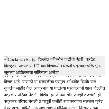
o
c
i
a
l
s
Cockroach Janata Party_Vijeta Dahia, Saurav Das, Ashutosh Ranka
h
Cockroch Party:
कॉकरोच जनता पार्टी या नावानं सुरु झालेली
a
एक चळवळ आता राजकीय कार्यक्रमाच्या दिशेनं वाटचाल करताना
r
दिसते आहे. यासाठी या चळवळीचा प्रमुख अभिजीत दिपके यानं
नुकतंच जाहीर केलं त्याप्रमाणं या पार्टीच्या प्रवक्त्यांनी आज दिल्लीत
e
पत्रकार परिषद घेतली. विशेष म्हणजे ज्या तीन जेनझी तरुणांनी ही
पत्रकार परिषद घेतली ते यापूर्वी कधीही राजकारणात नसलेले फ्रेश
चेहरे असून यांपैकी एक जण सोशल मीडिया कंटेन्ट क्रिएटर कम