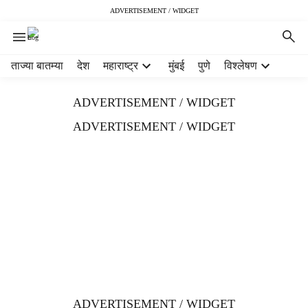
ADVERTISEMENT / WIDGET
H
ताज्या बातम्या
देश
महाराष्ट्र
मुंबई
पुणे
विश्लेषण
e
a
ADVERTISEMENT / WIDGET
d
e
ADVERTISEMENT / WIDGET
r
m
e
n
u
i
t
e
m
s
ADVERTISEMENT / WIDGET