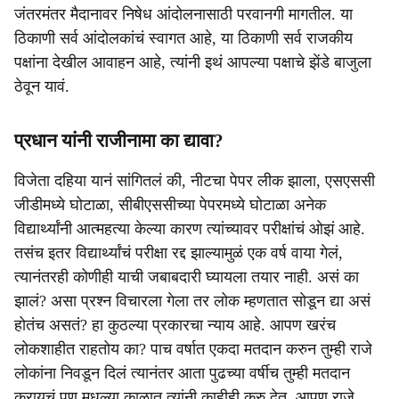
जंतरमंतर मैदानावर निषेध आंदोलनासाठी परवानगी मागतील. या
ठिकाणी सर्व आंदोलकांचं स्वागत आहे, या ठिकाणी सर्व राजकीय
पक्षांना देखील आवाहन आहे, त्यांनी इथं आपल्या पक्षाचे झेंडे बाजुला
ठेवून यावं.
प्रधान यांनी राजीनामा का द्यावा?
विजेता दहिया यानं सांगितलं की, नीटचा पेपर लीक झाला, एसएससी
जीडीमध्ये घोटाळा, सीबीएससीच्या पेपरमध्ये घोटाळा अनेक
विद्यार्थ्यांनी आत्महत्या केल्या कारण त्यांच्यावर परीक्षांचं ओझं आहे.
तसंच इतर विद्यार्थ्यांचं परीक्षा रद्द झाल्यामुळं एक वर्ष वाया गेलं,
त्यानंतरही कोणीही याची जबाबदारी घ्यायला तयार नाही. असं का
झालं? असा प्रश्न विचारला गेला तर लोक म्हणतात सोडून द्या असं
होतंच असतं? हा कुठल्या प्रकारचा न्याय आहे. आपण खरंच
लोकशाहीत राहतोय का? पाच वर्षात एकदा मतदान करुन तुम्ही राजे
लोकांना निवडून दिलं त्यानंतर आता पुढच्या वर्षीच तुम्ही मतदान
करायचं पण मधल्या काळात त्यांनी काहीही करु देत. आपण राजे