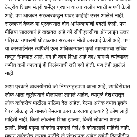
केंद्रीय शिक्षण मंत्री धर्मेंद्र प्रधान यांच्या राजीनाम्याची मागणी केली
आहे. पण आजवर सरकारकडून यावर काहीही उत्तर आलेलं नाही.
सरकारनं केवळ या प्रकरणात दोन अधिकाऱ्यांची बदली केली. पण
मीडिया सातत्यानं हे दाखवत आहे की सीबीएससीचा ऑनलाईन उत्तर
पत्रिका तपासणी घोटाळ्यात सरकारनं मोठी कारवाई केली आहे. पण
या कारवाईनंतर त्यांपैकी एका अधिकाऱ्याला कृषी खात्यातचा सचिव
म्हणून नेमण्यात आलं. मग ही काय शिक्षा आहे का? यामध्ये त्यांच्यावर
कमीत कमी कारवाई ही निलंबनाची तरी हवी होती. पण तेही झालेलं
नाही.
अशा प्रकारे व्यवस्थेमध्ये जो निगरगट्टपणा आला आहे, त्याविरोधात
लोक आता खुलेपणानं बोलायला लागले आहेत. त्यामुळं देशभरातून
लोक कॉकरोच पार्टीला पाठिंबा देत आहेत. गेल्या अनेक वर्षात इतके
पेपर लीक झाले यामध्ये नेमक्या काय कारवाया झाल्या? हे कोणालाही
माहिती नाही. किती लोकांना शिक्षा झाल्या, किती लोकांना अटक
झाली, किती बड्या लोकांना पकडलं गेलं? हे कोणालाही माहिती नाही.
म्हणून कॉकरोच जनता पार्टीचे जे संस्थापक आहेत त्यांनी दिल्लीतील