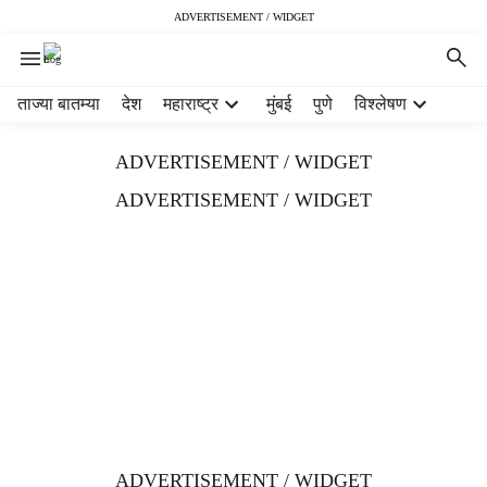
ADVERTISEMENT / WIDGET
H
ताज्या बातम्या
देश
महाराष्ट्र
मुंबई
पुणे
विश्लेषण
e
a
ADVERTISEMENT / WIDGET
d
e
ADVERTISEMENT / WIDGET
r
m
e
n
u
i
t
e
m
s
ADVERTISEMENT / WIDGET