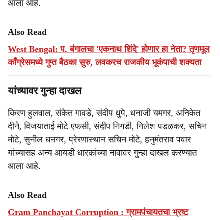
आला आहे.
Also Read
West Bengal: प. बंगालचा 'एकनाथ शिंदे' होणार हा नेता? तृणमूल
काँग्रेसमध्ये गुप्त बैठका सुरु, लवकरच राजकीय भूकंपाची शक्यता
यांच्यावर गुन्हा दाखल
किरण हुलवाल, संकेत गावडे, संदीप धुपे, धनाजी यमगर, अनिकेत
दीने, विजयाताई मोटे एफसी, संदीप निगडी, निलेश पडळकर, सचिन
मोटे, सुनील धनगर, प्रेरणास्थान सचिन मोटे, हनुमंतराव पवार
यांच्यासह अन्य आयडी धारकांच्या नावावर गुन्हा दाखल करण्यात
आला आहे.
Also Read
Gram Panchayat Corruption : ग्रामपंचायतचा भ्रष्ट