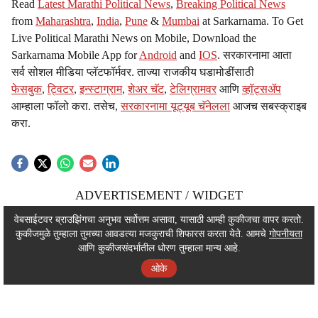
Read
Latest Marathi Political News
,
Breaking Political News
from
Maharashtra
,
India
,
Pune
&
Mumbai
at Sarkarnama. To Get
Live Political Marathi News on Mobile, Download the
Sarkarnama Mobile App for
Android
and
IOS
. सरकारनामा आता
सर्व सोशल मीडिया प्लॅटफॉर्मवर. ताज्या राजकीय घडामोडींसाठी
फेसबुक
,
ट्विटर
,
इन्स्टाग्राम
,
शेअर चॅट
,
टेलिग्रामवर
आणि
व्हॉट्सॲप
आम्हाला फॉलो करा. तसेच,
सरकारनामा यूट्यूब चॅनेलला
आजच सबस्क्राइब
करा.
ADVERTISEMENT / WIDGET
ADVERTISEMENT / WIDGET
वेबसाईटवर ब्राउझिंगचा अनुभव सर्वोत्तम असावा, यासाठी आम्ही कुकीजचा वापर करतो.
कुकीजमुळे तुम्हाला तुमच्या आवडत्या मजकुराची शिफारस करता येते. आमचे
गोपनीयता
ADVERTISEMENT / WIDGET
आणि कुकीजसंदर्भातील धोरण तुम्हाला मान्य आहे.
ओके