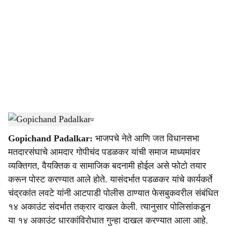
o
c
i
a
l
s
Gopichand Padalkar
-
Sarkarnama
h
Gopichand Padalkar:
भाजपचे नेते आणि जत विधानसभा
a
मतदारसंघाचे आमदार गोपीचंद पडळकर यांची समाज माध्यमांवर
r
व्यक्तिगत, वैयक्तिक व सामाजिक बदनामी होईल असे फोटो तयार
करून पोस्ट करण्यात आले होते. यासंदर्भात पडळकर यांचे कार्यकर्ते
e
चंद्रकांत लवटे यांनी आटपाडी पोलीस ठाण्यात फेसबुकवरील संबंधित
१४ अकाउंट संदर्भात तक्रार दाखल केली. त्यानुसार पोलिसांकडून
या १४ अकाउंट धारकांविरोधात गुन्हा दाखल करण्यात आला आहे.