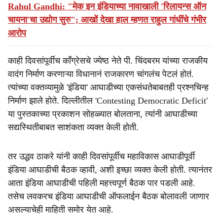
Rahul Gandhi: "मेक इन इंडियाच्या नावाखाली 'रिलायन्स ऑन
चायना'चा उद्योग सुरु"; आखों देखा हाल म्हणत राहुल गांधींचे गंभीर
आरोप
काही दिवसांपूर्वीच काँग्रेसचे ज्येष्ठ नेते पी. चिंदबरम यांच्या राजकीय
वादंग निर्माण करणाऱ्या विधानानं राजकारण चांगलंच पेटलं होतं.
त्यांच्या वक्तव्यामुळे 'इंडिया' आघाडीच्या एकसंधतेबाबतही प्रश्नचिन्ह
निर्माण झाले होते. दिल्लीतील 'Contesting Democratic Deficit'
या पुस्तकाच्या प्रकाशन सोहळ्यात बोलताना, त्यांनी आघाडीच्या
सद्यस्थितीबाबत साशंकता व्यक्त केली होती.
तर उद्धव ठाकरे यांनी काही दिवसांपूर्वीच महाविकास आघाडीपूर्वी
इंडिया आघाडीची बैठक व्हावी, अशी इच्छा व्यक्त केली होती. त्यानंतर
आता इंडिया आघाडीची पहिली महत्त्वपूर्ण बैठक पार पडली आहे.
तसेच लवकरच इंडिया आघाडीची ऑफलाईन बैठक बोलावली जाणार
असल्याचेही माहिती समोर येत आहे.