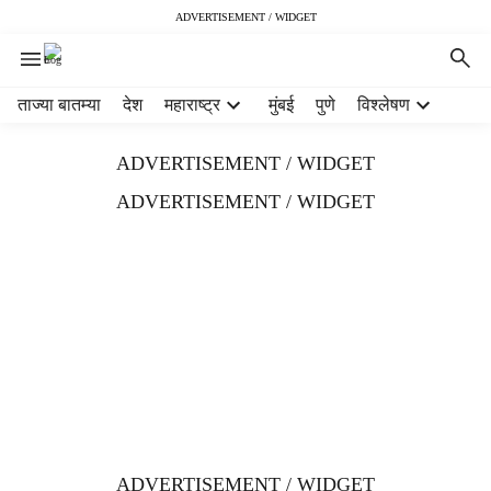
ADVERTISEMENT / WIDGET
H
ताज्या बातम्या
देश
महाराष्ट्र
मुंबई
पुणे
विश्लेषण
e
a
ADVERTISEMENT / WIDGET
d
e
ADVERTISEMENT / WIDGET
r
m
e
n
u
i
t
e
m
s
ADVERTISEMENT / WIDGET