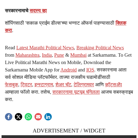
सरकारनामाचे
सदस्य व्हा
शॉपिंगसाठी 'सकाळ प्राईम डील्स'च्या भन्नाट ऑफर्स पाहण्यासाठी
क्लिक
करा
.
Read
Latest Marathi Political News
,
Breaking Political News
from
Maharashtra
,
India
,
Pune
&
Mumbai
at Sarkarnama. To Get
Live Political Marathi News on Mobile, Download the
Sarkarnama Mobile App for
Android
and
IOS
. सरकारनामा आता
सर्व सोशल मीडिया प्लॅटफॉर्मवर. ताज्या राजकीय घडामोडींसाठी
फेसबुक
,
ट्विटर
,
इन्स्टाग्राम
,
शेअर चॅट
,
टेलिग्रामवर
आणि
व्हॉट्सॲप
आम्हाला फॉलो करा. तसेच,
सरकारनामा यूट्यूब चॅनेलला
आजच सबस्क्राइब
करा.
ADVERTISEMENT / WIDGET