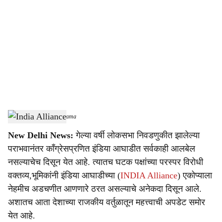
o
c
i
a
l
s
India Alliance
-
Sarkarnama
h
New Delhi News:
गेल्या वर्षी लोकसभा निवडणुकीत झालेल्या
a
पराभवानंतर काँग्रेसप्रणित इंडिया आघाडीत सर्वकाही आलबेल
r
नसल्याचेच दिसून येत आहे. त्यातच घटक पक्षांच्या परस्पर विरोधी
वक्तव्य,भूमिकांनी इंडिया आघाडीच्या (
INDIA Alliance
) एकोप्याला
e
नेहमीच अडचणीत आणणारे ठरत असल्याचे अनेकदा दिसून आले.
अशातच आता देशाच्या राजकीय वर्तुळातून महत्त्वाची अपडेट समोर
येत आहे.