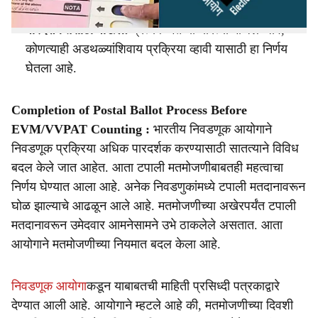
संख्या वाढली आहे.
पारदर्शकतेसाठी पाऊल:
प्रत्येक मत योग्यरित्या मोजले जावे,
कोणत्याही अडथळ्यांशिवाय प्रक्रिया व्हावी यासाठी हा निर्णय
घेतला आहे.
Completion of Postal Ballot Process Before
EVM/VVPAT Counting :
भारतीय निवडणूक आयोगाने
निवडणूक प्रक्रिया अधिक पारदर्शक करण्यासाठी सातत्याने विविध
बदल केले जात आहेत. आता टपाली मतमोजणीबाबतही महत्वाचा
निर्णय घेण्यात आला आहे. अनेक निवडणुकांमध्ये टपाली मतदानावरून
घोळ झाल्याचे आढळून आले आहे. मतमोजणीच्या अखेरपर्यंत टपाली
मतदानावरून उमेदवार आमनेसामने उभे ठाकलेले असतात. आता
आयोगाने मतमोजणीच्या नियमात बदल केला आहे.
निवडणूक आयोगा
कडून याबाबतची माहिती प्रसिध्दी पत्रकाद्वारे
देण्यात आली आहे. आयोगाने म्हटले आहे की, मतमोजणीच्या दिवशी