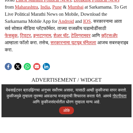
from
Maharashtra
,
India
,
Pune
&
Mumbai
at Sarkarnama. To Get
Live Political Marathi News on Mobile, Download the
Sarkarnama Mobile App for
Android
and
IOS
. सरकारनामा आता
सर्व सोशल मीडिया प्लॅटफॉर्मवर. ताज्या राजकीय घडामोडींसाठी
फेसबुक
,
ट्विटर
,
इन्स्टाग्राम
,
शेअर चॅट
,
टेलिग्रामवर
आणि
व्हॉट्सॲप
आम्हाला फॉलो करा. तसेच,
सरकारनामा यूट्यूब चॅनेलला
आजच सबस्क्राइब
करा.
ADVERTISEMENT / WIDGET
ADVERTISEMENT / WIDGET
वेबसाईटवर ब्राउझिंगचा अनुभव सर्वोत्तम असावा, यासाठी आम्ही कुकीजचा वापर करतो.
कुकीजमुळे तुम्हाला तुमच्या आवडत्या मजकुराची शिफारस करता येते. आमचे
गोपनीयता
ADVERTISEMENT / WIDGET
आणि कुकीजसंदर्भातील धोरण तुम्हाला मान्य आहे.
ओके