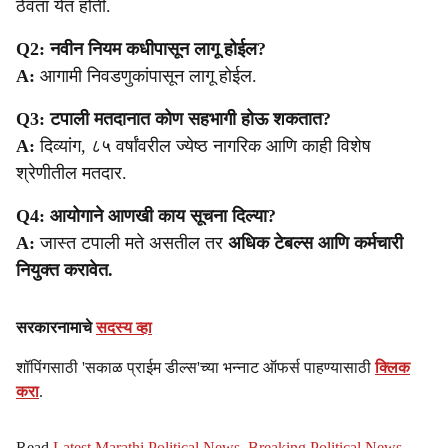
ठेवता येत होती.
Q2: नवीन नियम कधीपासून लागू होईल?
A:
आगामी निवडणुकांपासून लागू होईल.
Q3: टपाली मतदानात कोण सहभागी होऊ शकतात?
A:
दिव्यांग, ८५ वर्षांवरील ज्येष्ठ नागरिक आणि काही विशेष
श्रेणीतील मतदार.
Q4: आयोगाने आणखी काय सूचना दिल्या?
A:
जास्त टपाली मते असतील तर
अधिक टेबल्स आणि कर्मचारी
नियुक्त करावेत.
सरकारनामाचे
सदस्य व्हा
शॉपिंगसाठी 'सकाळ प्राईम डील्स'च्या भन्नाट ऑफर्स पाहण्यासाठी
क्लिक
करा
.
Read
Latest Marathi Political News
,
Breaking Political News