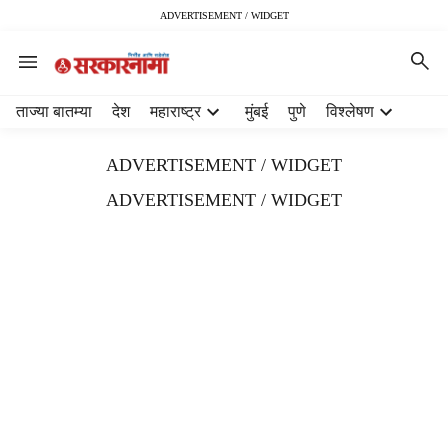
ADVERTISEMENT / WIDGET
H
ताज्या बातम्या
देश
महाराष्ट्र
मुंबई
पुणे
विश्लेषण
e
a
ADVERTISEMENT / WIDGET
d
e
ADVERTISEMENT / WIDGET
r
m
e
n
u
i
t
e
m
s