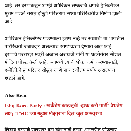
आहे. तर इराणकडून आम्ही अमेरिकन लष्कराचे अपाचे हेलिकॉप्टर
मुद्दाम पाडले नसून होमुर्झ परिसरात सध्या परिस्थितीच निर्माण झाली
आहे.
अमेरिकन हेलिकॉप्टर पाडण्याला इराण नव्हे तर सध्याची या भागातील
परिस्थिती जबाबदार असल्याचं स्पष्टीकरण देण्यात आलं आहे.
इराणचे परराष्ट्र मंत्री अब्बास अराघची यांनी या घटनेनंतर सोशल
मीडिया पोस्ट केली आहे. ज्यामध्ये त्यांनी धोका कमी करण्यासाठी,
अमेरिकेने हा परिसर सोडून जाणे हाच सर्वोत्तम पर्याय असल्याचं
म्हटलं आहे.
Also Read
Ishq Karo Party : मार्कंडेय काटजूंची ‘इश्क करो पार्टी’ वेधतेय
लक्ष; 'TMC'च्या महुआ मोइत्रांना दिलं खुलं आमंत्रण!
शिवाय इराणचे सशस्त्र दल कोणताही हल्ला अनुत्तरीत सोडणार