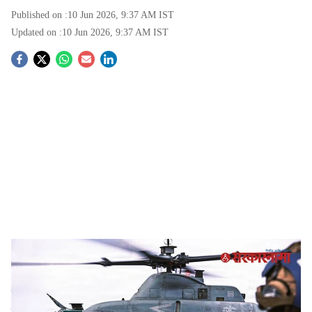
Published on :
10 Jun 2026, 9:37 AM
IST
Updated on :
10 Jun 2026, 9:37 AM
IST
S
o
c
i
a
l
s
Trump orders attack on Iran after Apache helicopter downing
-
Sarkarnama
h
Iran retaliation after US airstrikes:
इराण-इस्रायल
a
यांच्यात जोरदार आणि अघोषित संघर्ष सुरू असतानाच आता या दोन्ही