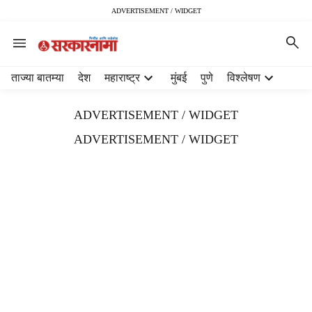
ADVERTISEMENT / WIDGET
H
ताज्या बातम्या
देश
महाराष्ट्र
मुंबई
पुणे
विश्लेषण
e
a
ADVERTISEMENT / WIDGET
d
e
ADVERTISEMENT / WIDGET
r
m
e
n
u
i
t
e
m
s