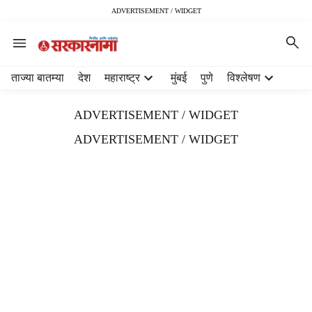
ADVERTISEMENT / WIDGET
H
ताज्या बातम्या
देश
महाराष्ट्र
मुंबई
पुणे
विश्लेषण
e
a
ADVERTISEMENT / WIDGET
d
e
ADVERTISEMENT / WIDGET
r
m
e
n
u
i
t
e
m
s