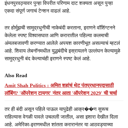
इंधनपुरवठ्यावर पुन्हा विपरीत परिणाम दाट शक्यता असून पुन्हा
एकदा संपूर्ण जगाचं टेन्शन वाढलं आहे.
तर होर्मुझची सामुद्रधुनीची नाकेबंदी करताना, इराणने वॉशिंग्टनने
केलेला स्पष्ट विश्वासघात आणि करारातील पहिल्या कलमाची
अंमलबजावणी करण्यात आलेले अपयश कारणीभूत असल्याचं म्हटलं
आहे. शिवाय लेबनॉनमधील युद्धबंदीचे इस्रायलने उल्लंघन केल्यामुळे
सामुद्रधुनी बंद केल्याचंही इराणने स्पष्ट केलं आहे.
Also Read
Amit Shah Politics : अमित शहांचं थेट पंतप्रधानपदासाठी
लॉबिंग? 'ऑपरेशन टायगर' नंतर आता 'ऑपरेशन 2029' ची चर्चा
तर ही बंदी असून पहिले पाऊल यापुढेही आक्र��ण सुरूच
राहिल्यास वेगळी पावले उचलली जातील, असा इशारा देखील दिला
आहे. अमेरिका-इराणमधील शांतता करारानंतर या आठवड्याच्या