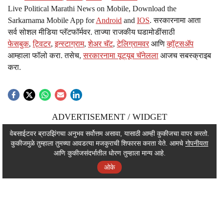
Live Political Marathi News on Mobile, Download the
Sarkarnama Mobile App for
Android
and
IOS
. सरकारनामा आता
सर्व सोशल मीडिया प्लॅटफॉर्मवर. ताज्या राजकीय घडामोडींसाठी
फेसबुक
,
ट्विटर
,
इन्स्टाग्राम
,
शेअर चॅट
,
टेलिग्रामवर
आणि
व्हॉट्सॲप
आम्हाला फॉलो करा. तसेच,
सरकारनामा यूट्यूब चॅनेलला
आजच सबस्क्राइब
करा.
ADVERTISEMENT / WIDGET
ADVERTISEMENT / WIDGET
वेबसाईटवर ब्राउझिंगचा अनुभव सर्वोत्तम असावा, यासाठी आम्ही कुकीजचा वापर करतो.
कुकीजमुळे तुम्हाला तुमच्या आवडत्या मजकुराची शिफारस करता येते. आमचे
गोपनीयता
ADVERTISEMENT / WIDGET
आणि कुकीजसंदर्भातील धोरण तुम्हाला मान्य आहे.
ओके