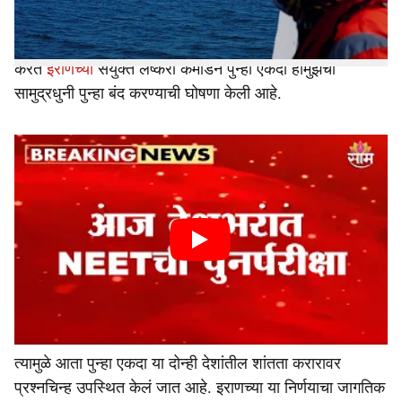
दक्षिण लेबनॉनमध्ये इस्रायलकडून होणारे सततचे हल्ले आणि आणि
शांतता करारातील अटींचे सातत्याने उल्लंघन होत असल्याचा आरोप
करत
इराणच्या
संयुक्त लष्करी कमांडने पुन्हा एकदा होर्मुझची
सामुद्रधुनी पुन्हा बंद करण्याची घोषणा केली आहे.
त्यामुळे आता पुन्हा एकदा या दोन्ही देशांतील शांतता करारावर
प्रश्नचिन्ह उपस्थित केलं जात आहे. इराणच्या या निर्णयाचा जागतिक