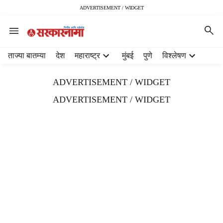
ADVERTISEMENT / WIDGET
H
ताज्या बातम्या
देश
महाराष्ट्र
मुंबई
पुणे
विश्लेषण
e
a
ADVERTISEMENT / WIDGET
d
e
ADVERTISEMENT / WIDGET
r
m
e
n
u
i
t
e
m
s