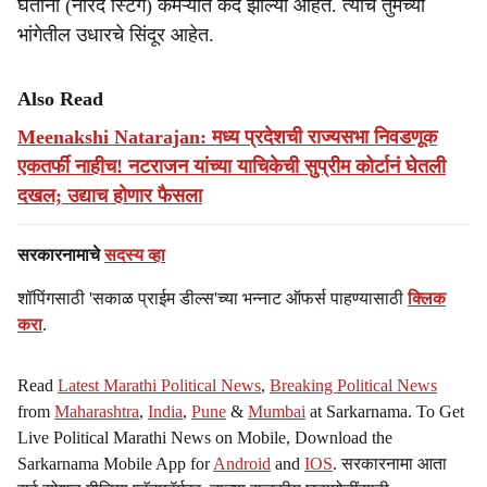
घेताना (नारद स्टिंग) कॅमेऱ्यात कैद झाल्या आहेत. त्याच तुमच्या
भांगेतील उधारचे सिंदूर आहेत.
Also Read
Meenakshi Natarajan: मध्य प्रदेशची राज्यसभा निवडणूक
एकतर्फी नाहीच! नटराजन यांच्या याचिकेची सुप्रीम कोर्टानं घेतली
दखल; उद्याच होणार फैसला
सरकारनामाचे
सदस्य व्हा
शॉपिंगसाठी 'सकाळ प्राईम डील्स'च्या भन्नाट ऑफर्स पाहण्यासाठी
क्लिक
करा
.
Read
Latest Marathi Political News
,
Breaking Political News
from
Maharashtra
,
India
,
Pune
&
Mumbai
at Sarkarnama. To Get
Live Political Marathi News on Mobile, Download the
Sarkarnama Mobile App for
Android
and
IOS
. सरकारनामा आता