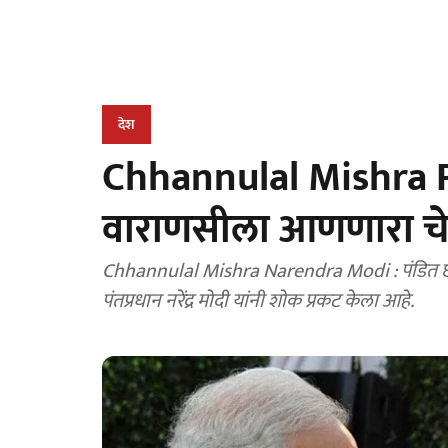
देश
Chhannulal Mishra P
वाराणसीला आणणारा चेह
Chhannulal Mishra Narendra Modi : पंडित छन्नुलाल मिश्रा यांचे आज पहाटे निधन झाले. त्यांच्या निधनावर
पंतप्रधान नरेंद्र मोदी यांनी शोक प्रकट केला आहे.