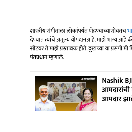
शास्त्रीय संगीताला लोकांपर्यंत पोहण्याच्यासोबतच
भ
देण्यात त्यांचे अमूल्य योगदानआहे. माझे भाग्य आहे की
सीटवर ते माझे प्रस्तावक होते. दुखःच्या या प्रसंगी मी म
पंतप्रधान म्हणाले.
Nashik BJP 
आमदारांची क
आमदार झाले