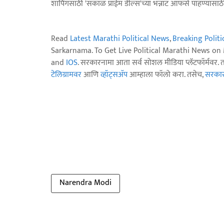
शॉपिंगसाठी 'सकाळ प्राईम डील्स'च्या भन्नाट ऑफर्स पाहण्यासा
Read
Latest Marathi Political News
,
Breaking Polit
Sarkarnama. To Get Live Political Marathi News o
and
IOS
. सरकारनामा आता सर्व सोशल मीडिया प्लॅटफॉर्मवर. 
टेलिग्रामवर
आणि
व्हॉट्सॲप
आम्हाला फॉलो करा. तसेच,
सरकारन
Narendra Modi