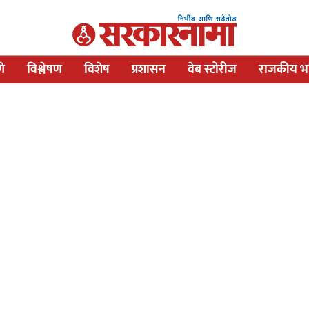
णे
विश्लेषण
विशेष
प्रशासन
वेब स्टोरीज
राजकीय भव