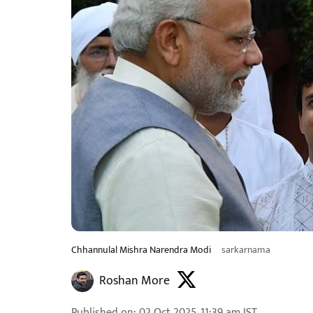
Chhannulal Mishra Narendra Modi
sarkarnama
Roshan More
Published on
:
02 Oct 2025, 11:39 am
IST