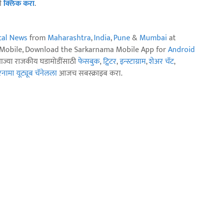
ठी
क्लिक करा
.
ical News
from
Maharashtra
,
India
,
Pune
&
Mumbai
at
n Mobile, Download the Sarkarnama Mobile App for
Android
ताज्या राजकीय घडामोडींसाठी
फेसबुक
,
ट्विटर
,
इन्स्टाग्राम
,
शेअर चॅट
,
ामा यूट्यूब चॅनेलला
आजच सबस्क्राइब करा.