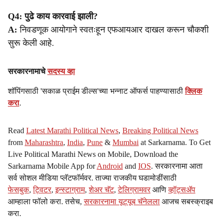
Q4: पुढे काय कारवाई झाली?
A:
निवडणूक आयोगाने स्वतःहून एफआयआर दाखल करून चौकशी
सुरू केली आहे.
सरकारनामाचे
सदस्य व्हा
शॉपिंगसाठी 'सकाळ प्राईम डील्स'च्या भन्नाट ऑफर्स पाहण्यासाठी
क्लिक
करा
.
Read
Latest Marathi Political News
,
Breaking Political News
from
Maharashtra
,
India
,
Pune
&
Mumbai
at Sarkarnama. To Get
Live Political Marathi News on Mobile, Download the
Sarkarnama Mobile App for
Android
and
IOS
. सरकारनामा आता
सर्व सोशल मीडिया प्लॅटफॉर्मवर. ताज्या राजकीय घडामोडींसाठी
फेसबुक
,
ट्विटर
,
इन्स्टाग्राम
,
शेअर चॅट
,
टेलिग्रामवर
आणि
व्हॉट्सॲप
आम्हाला फॉलो करा. तसेच,
सरकारनामा यूट्यूब चॅनेलला
आजच सबस्क्राइब
करा.