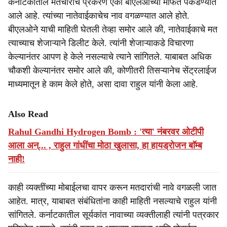
कर्नाटकातील मतचोरीचे प्रकरण एका बीएलओच्या मार्फत पकडण्यात
आले आहे. त्यांच्या नातेवाईकाचेच नाव वगळण्यात आले होते.
बीएलओने याची माहिती घेतली तेव्हा समोर आले की, नातेवाईकाचे मत
त्याच्याच शेजाऱ्याने डिलीट केले. त्यांनी शेजाऱ्याकडे विचारणा
केल्यानंतर आपण हे केले नसल्याचे त्याने सांगितले. याबाबत अधिक
चौकशी केल्यानंतर समोर आले की, कोणीतरी तिसऱ्यानेच सेंट्रलाईज
माध्यमातून हे काम केले होते, असा दावा राहुल यांनी केला आहे.
Also Read
Rahul Gandhi Hydrogen Bomb : 'त्या' नंबरवर ओटीपी
आला अन्... , राहुल गांधींचा मोठा खुलासा, हा हायड्रोजन बाॅम्ब
नाही!
काही व्यक्तींच्या मोबाईलचा वापर करून मतदारांची नावे वगळली जात
आहेत. मात्र, याबाबत संबंधितांना काही माहिती नसल्याचे राहुल यांनी
सांगितले. कर्नाटकातील सूर्यकांत नावाच्या व्यक्तीलाही त्यांनी पत्रकार