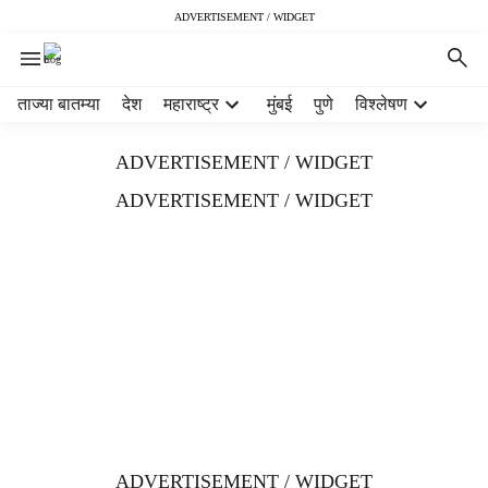
ADVERTISEMENT / WIDGET
H
ताज्या बातम्या
देश
महाराष्ट्र
मुंबई
पुणे
विश्लेषण
e
a
ADVERTISEMENT / WIDGET
d
e
ADVERTISEMENT / WIDGET
r
m
e
n
u
i
t
e
m
s
ADVERTISEMENT / WIDGET