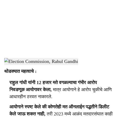
o
c
i
a
l
s
Election Commission, Rahul Gandhi
-
Sarkarnama
h
थोडक्यात महत्वाचे :
a
राहुल गांधी यांनी 12 हजार मते वगळल्याचा गंभीर आरोप
r
निवडणूक आयोगावर केला,
मात्र आयोगाने हे आरोप चुकीचे आणि
e
आधारहीन ठरवत नाकारले.
आयोगाने स्पष्ट केले की कोणतेही मत ऑनलाईन पद्धतीने डिलीट
केले जाऊ शकत नाही,
तरी 2023 मध्ये आळंद मतदारसंघात काही