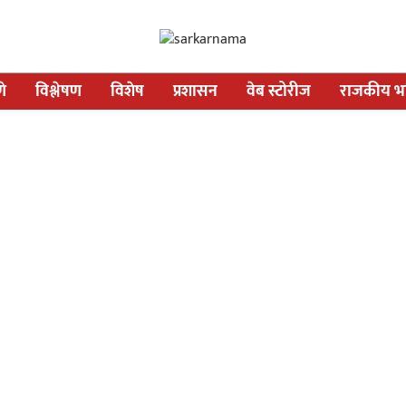
णे
विश्लेषण
विशेष
प्रशासन
वेब स्टोरीज
राजकीय भव