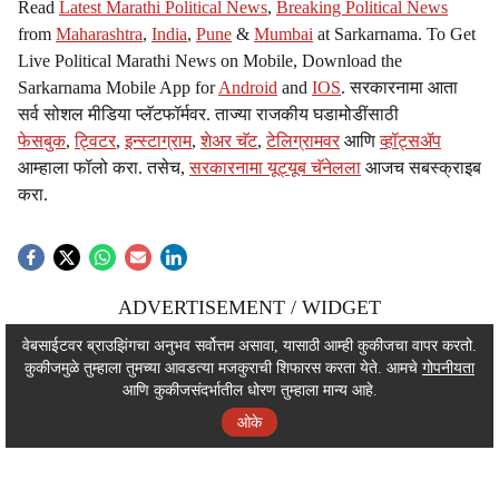
Read
Latest Marathi Political News
,
Breaking Political News
from
Maharashtra
,
India
,
Pune
&
Mumbai
at Sarkarnama. To Get
Live Political Marathi News on Mobile, Download the
Sarkarnama Mobile App for
Android
and
IOS
. सरकारनामा आता
सर्व सोशल मीडिया प्लॅटफॉर्मवर. ताज्या राजकीय घडामोडींसाठी
फेसबुक
,
ट्विटर
,
इन्स्टाग्राम
,
शेअर चॅट
,
टेलिग्रामवर
आणि
व्हॉट्सॲप
आम्हाला फॉलो करा. तसेच,
सरकारनामा यूट्यूब चॅनेलला
आजच सबस्क्राइब
करा.
ADVERTISEMENT / WIDGET
ADVERTISEMENT / WIDGET
वेबसाईटवर ब्राउझिंगचा अनुभव सर्वोत्तम असावा, यासाठी आम्ही कुकीजचा वापर करतो.
कुकीजमुळे तुम्हाला तुमच्या आवडत्या मजकुराची शिफारस करता येते. आमचे
गोपनीयता
ADVERTISEMENT / WIDGET
आणि कुकीजसंदर्भातील धोरण तुम्हाला मान्य आहे.
ओके