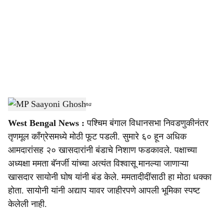
c
i
a
l
s
MP Saayoni Ghosh
-
Sarkarnama
h
West Bengal News :
पश्चिम बंगाल विधानसभा निवडणुकीनंतर
a
तृणमूल काँग्रेसमध्ये मोठी फूट पडली. सुमारे ६० हून अधिक
r
आमदारांसह २० खासदारांनी बंडाचे निशाण फडकावले. पक्षाच्या
अध्यक्षा ममता बॅनर्जी यांच्या अत्यंत विश्वासू मानल्या जाणाऱ्या
e
खासदार सायोनी घोष यांनी बंड केले. ममतादीदींसाठी हा मोठा धक्का
होता. सायोनी यांनी अद्याप यावर जाहीरपणे आपली भूमिका स्पष्ट
केलेली नाही.