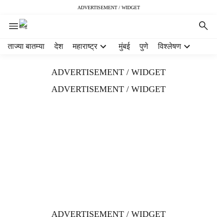
ADVERTISEMENT / WIDGET
H
ताज्या बातम्या
देश
महाराष्ट्र
मुंबई
पुणे
विश्लेषण
e
a
ADVERTISEMENT / WIDGET
d
e
ADVERTISEMENT / WIDGET
r
m
e
n
u
i
t
e
m
s
ADVERTISEMENT / WIDGET