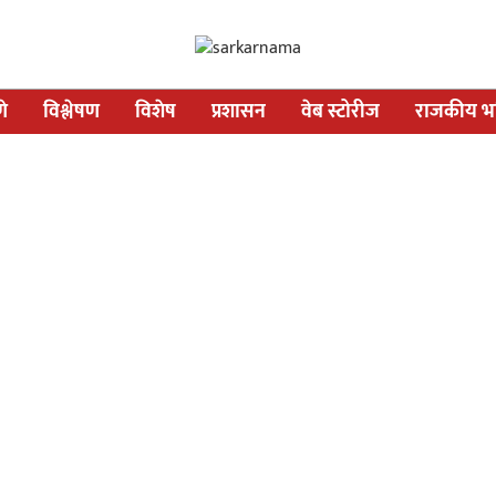
णे
विश्लेषण
विशेष
प्रशासन
वेब स्टोरीज
राजकीय भव