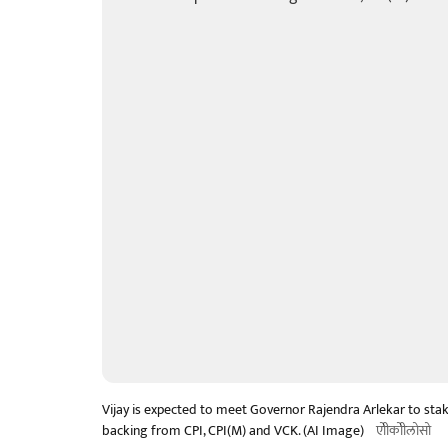
Vijay is expected to meet Governor Rajendra Arlekar to st
backing from CPI, CPI(M) and VCK. (AI Image)
एोीकोीलोसो