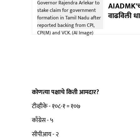
AIADMK'ची स
वाढविली धा
कोणत्या पक्षाचे किती आमदार?
टीव्हीके - १०८-१ = १०७
काँग्रेस - ५
सीपीआय - २