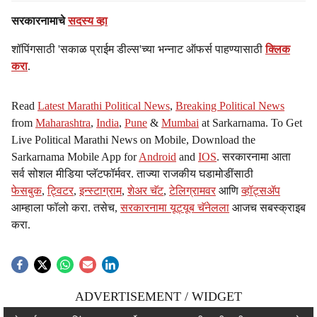
सरकारनामाचे
सदस्य व्हा
शॉपिंगसाठी 'सकाळ प्राईम डील्स'च्या भन्नाट ऑफर्स पाहण्यासाठी
क्लिक
करा
.
Read
Latest Marathi Political News
,
Breaking Political News
from
Maharashtra
,
India
,
Pune
&
Mumbai
at Sarkarnama. To Get
Live Political Marathi News on Mobile, Download the
Sarkarnama Mobile App for
Android
and
IOS
. सरकारनामा आता
सर्व सोशल मीडिया प्लॅटफॉर्मवर. ताज्या राजकीय घडामोडींसाठी
फेसबुक
,
ट्विटर
,
इन्स्टाग्राम
,
शेअर चॅट
,
टेलिग्रामवर
आणि
व्हॉट्सॲप
आम्हाला फॉलो करा. तसेच,
सरकारनामा यूट्यूब चॅनेलला
आजच सबस्क्राइब
करा.
ADVERTISEMENT / WIDGET