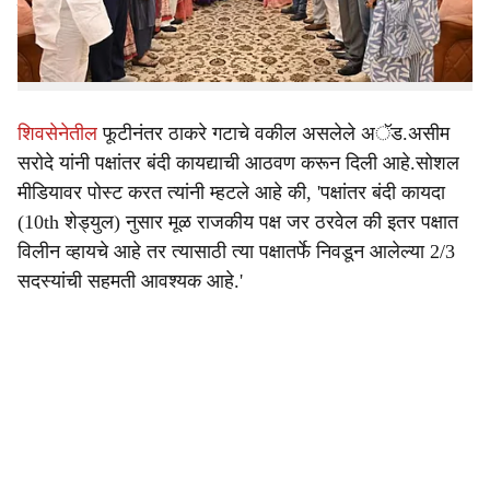
या पक्षात विली झाला आहे. त्रिपुरा राज्यातील असलेल्या या राज्यात
तृणमूल काँग्रेसचे बंडखोर खासदास सहभागी झाले तरी त्यांच्यावर
अपात्रतेची टांगती तलवार कायम असल्याचे सांगितले जात आहे.
शिवसेनेतील
फूटीनंतर ठाकरे गटाचे वकील असलेले अॅड.असीम
सरोदे यांनी पक्षांतर बंदी कायद्याची आठवण करून दिली आहे.सोशल
मीडियावर पोस्ट करत त्यांनी म्हटले आहे की, 'पक्षांतर बंदी कायदा
(10th शेड्युल) नुसार मूळ राजकीय पक्ष जर ठरवेल की इतर पक्षात
विलीन व्हायचे आहे तर त्यासाठी त्या पक्षातर्फे निवडून आलेल्या 2/3
सदस्यांची सहमती आवश्यक आहे.'