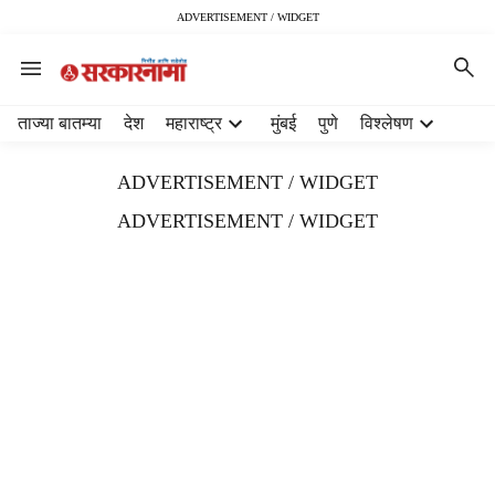
ADVERTISEMENT / WIDGET
H
ताज्या बातम्या
देश
महाराष्ट्र
मुंबई
पुणे
विश्लेषण
e
a
ADVERTISEMENT / WIDGET
d
e
ADVERTISEMENT / WIDGET
r
m
e
n
u
i
t
e
m
s