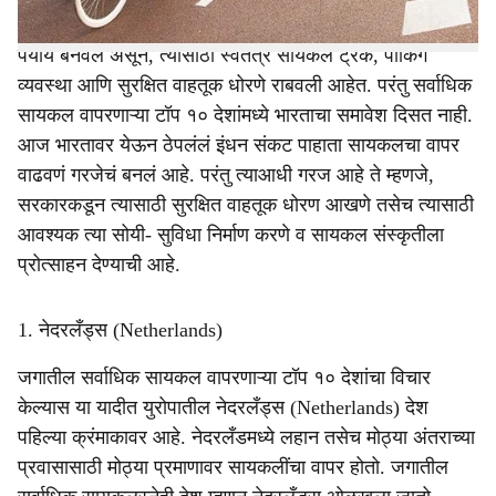
अनेक विकसित देशांनी सायकलला दैनंदिन वाहतुकीचा महत्त्वाचा
पर्याय बनवले असून, त्यासाठी स्वतंत्र सायकल ट्रॅक, पार्किंग
व्यवस्था आणि सुरक्षित वाहतूक धोरणे राबवली आहेत. परंतु सर्वाधिक
सायकल वापरणाऱ्या टॉप १० देशांमध्ये भारताचा समावेश दिसत नाही.
आज भारतावर येऊन ठेपलंलं इंधन संकट पाहाता सायकलचा वापर
वाढवणं गरजेचं बनलं आहे. परंतु त्याआधी गरज आहे ते म्हणजे,
सरकारकडून त्यासाठी सुरक्षित वाहतूक धोरण आखणे तसेच त्यासाठी
आवश्यक त्या सोयी- सुविधा निर्माण करणे व सायकल संस्कृतीला
प्रोत्साहन देण्याची आहे.
1. नेदरलँड्स (Netherlands)
जगातील सर्वाधिक सायकल वापरणाऱ्या टॉप १० देशांचा विचार
केल्यास या यादीत युरोपातील नेदरलँड्स (Netherlands) देश
पहिल्या क्रंमाकावर आहे. नेदरलँडमध्ये लहान तसेच मोठ्या अंतराच्या
प्रवासासाठी मोठ्या प्रमाणावर सायकलींचा वापर होतो. जगातील