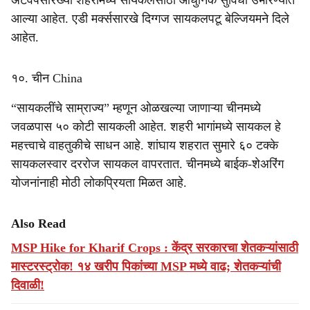
अँटवर्पसारख्या शहरांमध्ये सायकलसाठी आधुनिक सुविधा उभारण्यात
आल्या आहेत. एडी मर्क्ससारखे दिग्गज सायकलपटू बेल्जियमने दिले
आहेत.
१०. चीन China
“सायकलींचे साम्राज्य” म्हणून ओळखल्या जाणाऱ्या चीनमध्ये
जवळपास ५० कोटी सायकली आहेत. शहरी भागांमध्ये सायकल हे
महत्त्वाचे वाहतुकीचे साधन आहे. शांघाय शहरात सुमारे ६० टक्के
सायकलस्वार दररोज सायकल वापरतात. चीनमध्ये बाईक-शेअरिंग
योजनांनाही मोठी लोकप्रियता मिळत आहे.
Also Read
MSP Hike for Kharif Crops : केंद्र सरकारचा शेतकऱ्यांसाठी
मास्टरस्ट्रोक! १४ खरीप पिकांच्या MSP मध्ये वाढ; शेतकऱ्यांची
दिवाळी!