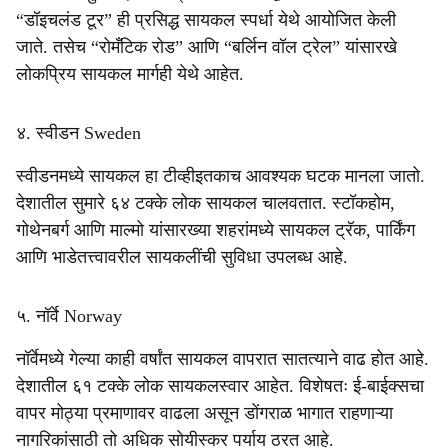
“डॉइचलंड टूर” ही प्रसिद्ध सायकल स्पर्धा येथे आयोजित केली
जाते. तसेच “रोमँटिक रोड” आणि “बर्लिन वॉल ट्रेल” यांसारखे
लोकप्रिय सायकल मार्गही येथे आहेत.
४. स्वीडन Sweden
स्वीडनमध्ये सायकल हा टीव्हीइतकाच आवश्यक घटक मानला जातो.
देशातील सुमारे ६४ टक्के लोक सायकल चालवतात. स्टॉकहोम,
गोथेनबर्ग आणि माल्मो यांसारख्या शहरांमध्ये सायकल ट्रॅक, पार्किंग
आणि भाडेतत्त्वावरील सायकलींची सुविधा उपलब्ध आहे.
५. नॉर्वे Norway
नॉर्वेमध्ये गेल्या काही वर्षांत सायकल वापरात सातत्याने वाढ होत आहे.
देशातील ६१ टक्के लोक सायकलस्वार आहेत. विशेषतः ई-बाईक्सचा
वापर मोठ्या प्रमाणावर वाढला असून डोंगराळ भागात राहणाऱ्या
नागरिकांसाठी तो अधिक सोयीस्कर पर्याय ठरत आहे.