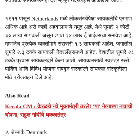
सर्वाधिक सायकलस्नेही देश म्हणून नेदरलँड्स ओळखला जातो.
१९११ पासून Netherlands मध्ये लोकसंख्येपेक्षा सायकलींचे प्रमाण
अधिक आहे असे काही अहवालामध्ये नमूद आहे. येथे सुमारे २ कोटी
३० लाख सायकली असून त्यात २४ लाख ई-बाईक्सचा समावेश आहे.
म्हणजेच प्रत्येक व्यक्तीमागे सरासरी १.३ सायकली आहेत. जगातील
सुमारे २.३ टक्के सायकली नेदरलँड्समध्ये आहेत. देशातील सुमारे २८
टक्के प्रवास सायकलद्वारे केला जातो. सायकलसाठी स्वतंत्र रस्ते,
पार्किंग आणि विविध योजना राबवून सरकारने सायकल संस्कृतीला
मोठे प्रोत्साहन दिले आहे.
Also Read
Kerala CM : केरळचे नवे मुख्यमंत्री ठरले! 'या' नेत्याच्या नावाची
घोषणा, राहुल गांधींचे धक्कातंत्र
२. डेन्मार्क Denmark