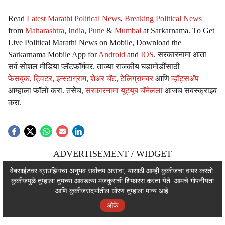
Read
Latest Marathi Political News
,
Breaking Political News
from
Maharashtra
,
India
,
Pune
&
Mumbai
at Sarkarnama. To Get
Live Political Marathi News on Mobile, Download the
Sarkarnama Mobile App for
Android
and
IOS
. सरकारनामा आता
सर्व सोशल मीडिया प्लॅटफॉर्मवर. ताज्या राजकीय घडामोडींसाठी
फेसबुक
,
ट्विटर
,
इन्स्टाग्राम
,
शेअर चॅट
,
टेलिग्रामवर
आणि
व्हॉट्सॲप
आम्हाला फॉलो करा. तसेच,
सरकारनामा यूट्यूब चॅनेलला
आजच सबस्क्राइब
करा.
ADVERTISEMENT / WIDGET
ADVERTISEMENT / WIDGET
वेबसाईटवर ब्राउझिंगचा अनुभव सर्वोत्तम असावा, यासाठी आम्ही कुकीजचा वापर करतो.
कुकीजमुळे तुम्हाला तुमच्या आवडत्या मजकुराची शिफारस करता येते. आमचे
गोपनीयता
ADVERTISEMENT / WIDGET
आणि कुकीजसंदर्भातील धोरण तुम्हाला मान्य आहे.
ओके