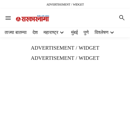
ADVERTISEMENT / WIDGET
H
ताज्या बातम्या
देश
महाराष्ट्र
मुंबई
पुणे
विश्लेषण
e
a
ADVERTISEMENT / WIDGET
d
e
ADVERTISEMENT / WIDGET
r
m
e
n
u
i
t
e
m
s