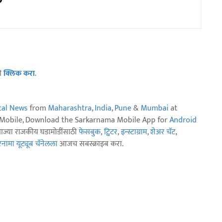
ठी
क्लिक करा
.
ical News
from
Maharashtra
,
India
,
Pune
&
Mumbai
at
n Mobile, Download the Sarkarnama Mobile App for
Android
ताज्या राजकीय घडामोडींसाठी
फेसबुक
,
ट्विटर
,
इन्स्टाग्राम
,
शेअर चॅट
,
ामा यूट्यूब चॅनेलला
आजच सबस्क्राइब करा.