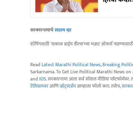
सरकारनामाचे
सदस्य व्हा
शॉपिंगसाठी 'सकाळ प्राईम डील्स'च्या भन्नाट ऑफर्स पाहण्यासा
Read
Latest Marathi Political News
,
Breaking Polit
Sarkarnama. To Get Live Political Marathi News o
and
IOS
. सरकारनामा आता सर्व सोशल मीडिया प्लॅटफॉर्मवर. 
टेलिग्रामवर
आणि
व्हॉट्सॲप
आम्हाला फॉलो करा. तसेच,
सरकारन