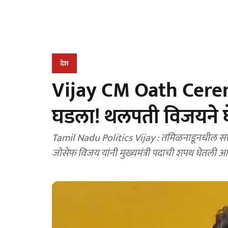
देश
Vijay CM Oath Cere
घडला! थलपती विजयने घेत
Tamil Nadu Politics Vijay : तमिळनाडूनधील सत्ता स्थापनेचा तिढा अखेर सुटला असून आज टीव्हीके प्रमुख
जोसेफ विजय यांनी मुख्यमंत्री पदाची शपथ घेतली आह