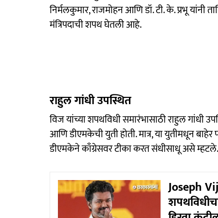
निर्मलकुमार, राजमोहन आणि डॉ. टी. के. प्रभू यांनी 
मंत्रिपदाची शपथ घेतली आहे.
राहुल गांधी उपस्थित
विज यांच्या शपथविधी समारंभासाठी राहुल गांधी उपस
आणि डीएमकेची युती होती. मात्र, या युतीमधून बाहेर पड
डीएमकेने काँग्रेसवर टीका करत संधीसाधू असे म्हटले
Joseph Vij
शपथविधीचा म
हिरवा कंदी