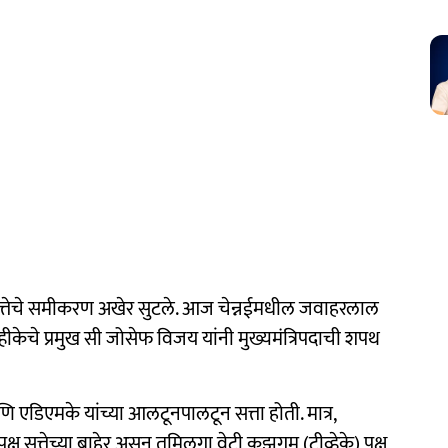
तेचे समीकरण अखेर सुटले. आज चेन्नईमधील जवाहरलाल
्हीकेचे प्रमुख सी जोसेफ विजय यांनी मुख्यमंत्रि‍पदाची शपथ
एडिएमके यांच्या आलटूनपालटून सत्ता होती. मात्र,
्ष सत्तेच्या बाहेर असून तमिलगा वेट्री कझगम (टीव्हेके) पक्ष