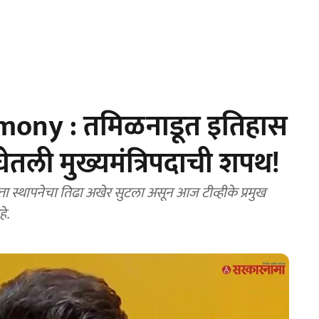
mony : तमिळनाडूत इतिहास
ली मुख्यमंत्रि‍पदाची शपथ!
े.