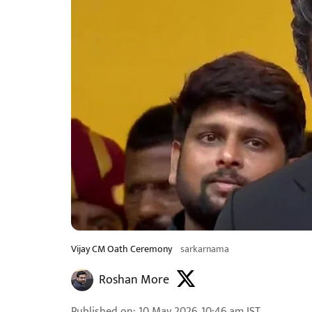
Vijay CM Oath Ceremony
sarkarnama
Roshan More
Published on
:
10 May 2026, 10:46 am
IST