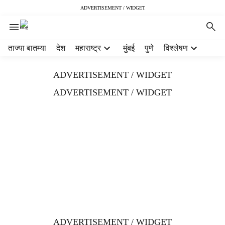
ADVERTISEMENT / WIDGET
H
ताज्या बातम्या
देश
महाराष्ट्र
मुंबई
पुणे
विश्लेषण
e
a
ADVERTISEMENT / WIDGET
d
e
ADVERTISEMENT / WIDGET
r
m
e
n
u
i
t
e
m
s
ADVERTISEMENT / WIDGET