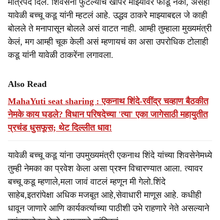
मंत्रिपद दिलं. शिवसेना फुटल्याचं खापर माझ्यावर फोडू नका, असंही
यावेळी बच्चू कडू यांनी म्हटलं आहे. उद्धव ठाकरे माझ्याबद्दल जे काही
बोलले ते मनापासून बोलले असं वाटत नाही. आम्ही तुम्हाला मुख्यमंत्री
केलं, मग आम्ही चूक केली असं म्हणायचं का असा उपरोधिक टोलाही
कडू यांनी यावेळी ठाकरेंना लगावला.
Also Read
MahaYuti seat sharing : एकनाथ शिंदे-रवींद्र चव्हाण बैठकीत
नेमके काय घडले? विधान परिषदेच्या 'त्या' एका जागेसाठी महायुतीत
प्रचंड धुसफूस; थेट दिल्लीत धाव!
यावेळी बच्चू कडू यांना उपमुख्यमंत्री एकनाथ शिंदे यांच्या शिवसेनेमध्ये
तुम्ही नेमका का प्रवेश केला असा प्रश्न विचारण्यात आला. त्यावर
बच्चू कडू म्हणाले,मला जावं वाटलं म्हणून मी गेलो.शिंदे
साहेब,इतरांपेक्षा अधिक मजबूत आहे,सेवाधारी माणूस आहे. कधीही
धावून जाणारे आणि कार्यकर्त्याच्या पाठीशी उभे राहणारे नेते असल्याने