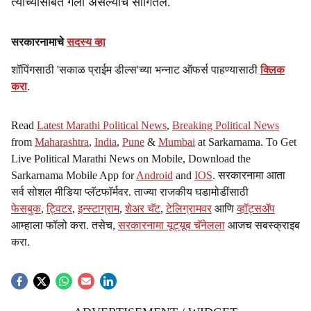
त्यांच्यासोबत गेलो असल्याचे सांगितलं.
सरकारनामाचे
सदस्य व्हा
शॉपिंगसाठी 'सकाळ प्राईम डील्स'च्या भन्नाट ऑफर्स पाहण्यासाठी
क्लिक
करा
.
Read
Latest Marathi Political News
,
Breaking Political News
from
Maharashtra
,
India
,
Pune
&
Mumbai
at Sarkarnama. To Get
Live Political Marathi News on Mobile, Download the
Sarkarnama Mobile App for
Android
and
IOS
. सरकारनामा आता
सर्व सोशल मीडिया प्लॅटफॉर्मवर. ताज्या राजकीय घडामोडींसाठी
फेसबुक
,
ट्विटर
,
इन्स्टाग्राम
,
शेअर चॅट
,
टेलिग्रामवर
आणि
व्हॉट्सॲप
आम्हाला फॉलो करा. तसेच,
सरकारनामा यूट्यूब चॅनेलला
आजच सबस्क्राइब
करा.