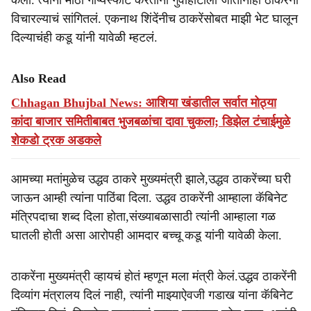
केला. त्यांनी मोठा गौप्यस्फोट करताना गुवाहाटीला जातानाही ठाकरेंना
विचारल्याचं सांगितलं. एकनाथ शिंदेंनीच ठाकरेंसोबत माझी भेट घालून
दिल्याचंही कडू यांनी यावेळी म्हटलं.
Also Read
Chhagan Bhujbal News: आशिया खंडातील सर्वात मोठ्या
कांदा बाजार समितीबाबत भुजबळांचा दावा चुकला; डिझेल टंचाईमुळे
शेकडो ट्रक अडकले
आमच्या मतांमुळेच उद्धव ठाकरे मुख्यमंत्री झाले,उद्धव ठाकरेंच्या घरी
जाऊन आम्ही त्यांना पाठिंबा दिला. उद्धव ठाकरेंनी आम्हाला कॅबिनेट
मंत्रिपदाचा शब्द दिला होता,संख्याबळासाठी त्यांनी आम्हाला गळ
घातली होती असा आरोपही आमदार बच्चू कडू यांनी यावेळी केला.
ठाकरेंना मुख्यमंत्री व्हायचं होतं म्हणून मला मंत्री केलं.उद्धव ठाकरेंनी
दिव्यांग मंत्रालय दिलं नाही, त्यांनी माझ्याऐवजी गडाख यांना कॅबिनेट