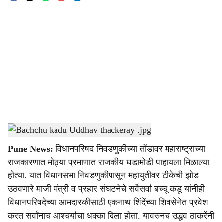
o
c
i
a
l
s
Bachchu kadu Uddhav thackeray .jpg
-
Sarkarnama
h
Pune News:
विधानपरिषद निवडणुकीच्या तोंडावर महाराष्ट्राच्या
a
राजकारणात मोठ्या प्रमाणात राजकीय घडामोडी पाहायला मिळाल्या
r
होत्या. यात विधानसभा निवडणुकीपासून महायुतीवर टीकेची झोड
उठवणारे माजी मंत्री व प्रहार संघटनेचे सर्वेसर्वा बच्चू कडू यांनीही
e
विधानपरिषदेच्या आमदारकीसाठी एकनाथ शिंदेंच्या शिवसेनेत प्रवेश
करत सर्वांनाच आश्चर्याचा धक्का दिला होता. यावरुनच उद्धव ठाकरेंनी