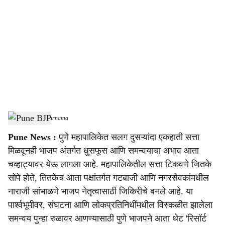
o
c
i
a
l
s
Pune BJP
-
Sarkarnama
h
Pune News :
पुणे महापालिकेत सलग दुसऱ्यांदा एकहाती सत्ता
a
मिळवूनही भाजप अंतर्गत धुसफूस आणि समन्वयाचा अभाव आता
r
चव्हाट्यावर येऊ लागला आहे. महापालिकेतील सत्ता टिकवणे जितके
सोपे होते, तितकेच आता पक्षांतर्गत गटबाजी आणि नगरसेवकांमधील
e
नाराजी सांभाळणे भाजप नेतृत्वासाठी जिकिरीचे बनले आहे. या
पार्श्वभूमीवर, संघटना आणि लोकप्रतिनिधींमधील विस्कळीत झालेला
समन्वय पुन्हा रुळावर आणण्यासाठी पुणे भाजपने आता थेट 'रिसॉर्ट