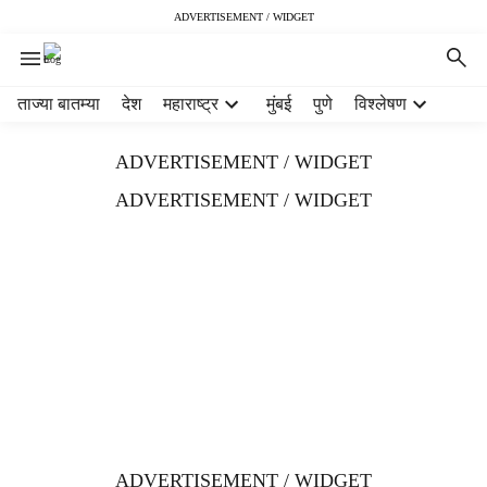
ADVERTISEMENT / WIDGET
H
ताज्या बातम्या
देश
महाराष्ट्र
मुंबई
पुणे
विश्लेषण
e
a
ADVERTISEMENT / WIDGET
d
e
ADVERTISEMENT / WIDGET
r
m
e
n
u
i
t
e
m
s
ADVERTISEMENT / WIDGET