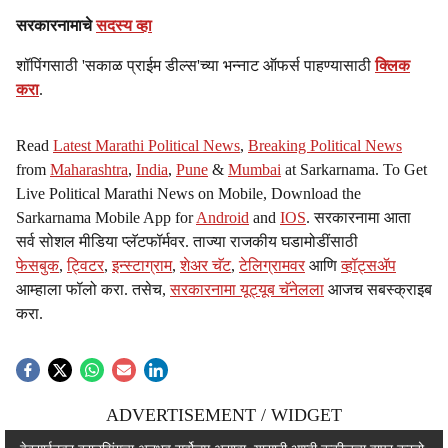
सरकारनामाचे
सदस्य व्हा
शॉपिंगसाठी 'सकाळ प्राईम डील्स'च्या भन्नाट ऑफर्स पाहण्यासाठी
क्लिक
करा
.
Read
Latest Marathi Political News
,
Breaking Political News
from
Maharashtra
,
India
,
Pune
&
Mumbai
at Sarkarnama. To Get
Live Political Marathi News on Mobile, Download the
Sarkarnama Mobile App for
Android
and
IOS
. सरकारनामा आता
सर्व सोशल मीडिया प्लॅटफॉर्मवर. ताज्या राजकीय घडामोडींसाठी
फेसबुक
,
ट्विटर
,
इन्स्टाग्राम
,
शेअर चॅट
,
टेलिग्रामवर
आणि
व्हॉट्सॲप
आम्हाला फॉलो करा. तसेच,
सरकारनामा यूट्यूब चॅनेलला
आजच सबस्क्राइब
करा.
ADVERTISEMENT / WIDGET