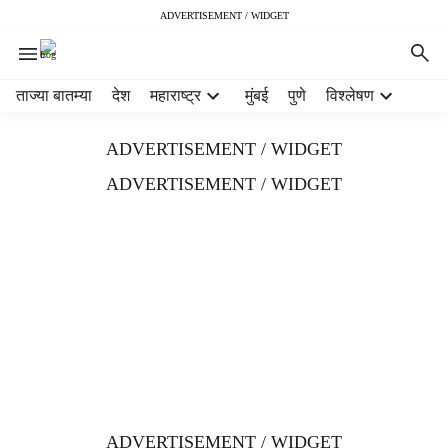
ADVERTISEMENT / WIDGET
H
ताज्या बातम्या
देश
महाराष्ट्र
मुंबई
पुणे
विश्लेषण
e
a
ADVERTISEMENT / WIDGET
d
e
ADVERTISEMENT / WIDGET
r
m
e
n
u
i
t
e
m
s
ADVERTISEMENT / WIDGET