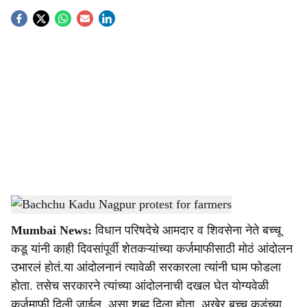
S
o
c
i
a
l
s
Bachchu Kadu Nagpur protest for farmers
-
Sarkarnama
h
Mumbai News:
विधान परिषदेचे आमदार व शिवसेना नेते बच्चू
a
कडू यांनी काही दिवसांपूर्वी शेतकऱ्यांच्या कर्जमाफीसाठी मोठं आंदोलन
r
उभारलं होतं.या आंदोलनानं त्यावेळी सरकारला त्यांनी घाम फोडला
होता. तसेच सरकारने त्यांच्या आंदोलनाची दखल घेत योग्यवेळी
e
कर्जमाफी दिली जाईल, असा शब्द दिला होता. अखेर बच्चू कडूंच्या