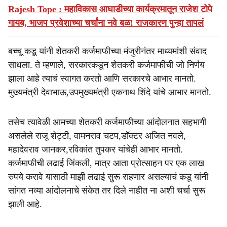
Rajesh Tope : महाविकास आघाडीच्या कार्यक्रमातून राजेश टोपे
गायब, भाजप प्रवेशाच्या चर्चांना नवे बळ! राजकारण पुन्हा तापलं
बच्चू कडू यांनी शेतकरी कर्जमाफीच्या मंजुरीनंतर माध्यमांशी संवाद
साधला. ते म्हणाले, सरकारकडून शेतकरी कर्जमाफीची जो निर्णय
झाला आहे त्याचं स्वागत करतो आणि सरकारचे आभार मानतो.
मुख्यमंत्री देवाभाऊ,उपमुख्यमंत्री एकनाथ शिंदे यांचे आभार मानतो.
तसेच त्यावेळी आमच्या शेतकरी कर्जमाफीच्या आंदोलनात सहभागी
असलेले राजू शेट्टी, वामनराव चटप,डॉक्टर अजित नवले,
महादेवराव जानकर,रविकांत तुपकर यांचेही आभार मानतो.
कर्जमाफीची लढाई जिंकली, मात्र आता प्रोत्साहन पर एक लाख
रुपये करावे यासाठी माझी लढाई सुरू राहणार असल्याचं कडू यांनी
सांगत नव्या आंदोलनाचे संकेत तर दिले नाहीत ना अशी चर्चा सुरू
झाली आहे.