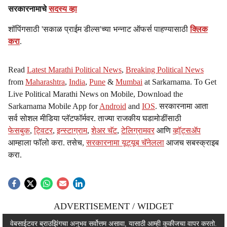
सरकारनामाचे
सदस्य व्हा
शॉपिंगसाठी 'सकाळ प्राईम डील्स'च्या भन्नाट ऑफर्स पाहण्यासाठी
क्लिक
करा
.
Read
Latest Marathi Political News
,
Breaking Political News
from
Maharashtra
,
India
,
Pune
&
Mumbai
at Sarkarnama. To Get
Live Political Marathi News on Mobile, Download the
Sarkarnama Mobile App for
Android
and
IOS
. सरकारनामा आता
सर्व सोशल मीडिया प्लॅटफॉर्मवर. ताज्या राजकीय घडामोडींसाठी
फेसबुक
,
ट्विटर
,
इन्स्टाग्राम
,
शेअर चॅट
,
टेलिग्रामवर
आणि
व्हॉट्सॲप
आम्हाला फॉलो करा. तसेच,
सरकारनामा यूट्यूब चॅनेलला
आजच सबस्क्राइब
करा.
ADVERTISEMENT / WIDGET
ADVERTISEMENT / WIDGET
वेबसाईटवर ब्राउझिंगचा अनुभव सर्वोत्तम असावा, यासाठी आम्ही कुकीजचा वापर करतो.