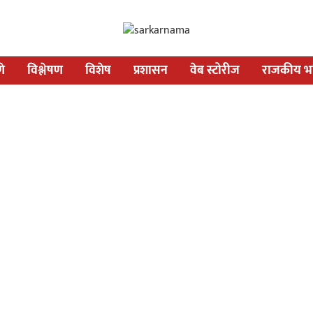
णे
विश्लेषण
विशेष
प्रशासन
वेब स्टोरीज
राजकीय भव