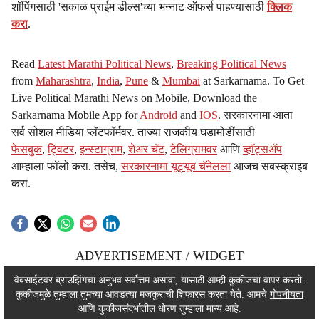
शॉपिंगसाठी 'सकाळ प्राईम डील्स'च्या भन्नाट ऑफर्स पाहण्यासाठी
क्लिक
करा
.
Read
Latest Marathi Political News
,
Breaking Political News
from
Maharashtra
,
India
,
Pune
&
Mumbai
at Sarkarnama. To Get
Live Political Marathi News on Mobile, Download the
Sarkarnama Mobile App for
Android
and
IOS
. सरकारनामा आता
सर्व सोशल मीडिया प्लॅटफॉर्मवर. ताज्या राजकीय घडामोडींसाठी
फेसबुक
,
ट्विटर
,
इन्स्टाग्राम
,
शेअर चॅट
,
टेलिग्रामवर
आणि
व्हॉट्सॲप
आम्हाला फॉलो करा. तसेच,
सरकारनामा यूट्यूब चॅनेलला
आजच सबस्क्राइब
करा.
ADVERTISEMENT / WIDGET
ADVERTISEMENT / WIDGET
वेबसाईटवर ब्राउझिंगचा अनुभव सर्वोत्तम असावा, यासाठी आम्ही कुकीजचा वापर करतो.
कुकीजमुळे तुम्हाला तुमच्या आवडत्या मजकुराची शिफारस करता येते. आमचे
गोपनीयता
ADVERTISEMENT / WIDGET
आणि कुकीजसंदर्भातील धोरण तुम्हाला मान्य आहे.