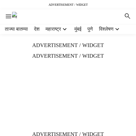
ADVERTISEMENT / WIDGET
H
ताज्या बातम्या
देश
महाराष्ट्र
मुंबई
पुणे
विश्लेषण
e
a
ADVERTISEMENT / WIDGET
d
e
ADVERTISEMENT / WIDGET
r
m
e
n
u
i
t
e
m
s
ADVERTISEMENT / WIDGET