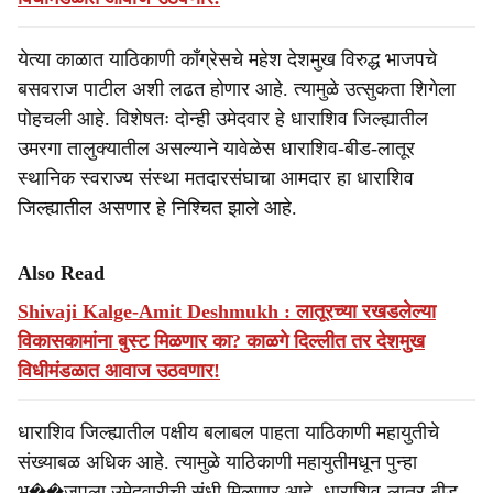
येत्या काळात याठिकाणी काँग्रेसचे महेश देशमुख विरुद्ध भाजपचे
बसवराज पाटील अशी लढत होणार आहे. त्यामुळे उत्सुकता शिगेला
पोहचली आहे. विशेषतः दोन्ही उमेदवार हे धाराशिव जिल्ह्यातील
उमरगा तालुक्यातील असल्याने यावेळेस धाराशिव-बीड-लातूर
स्थानिक स्वराज्य संस्था मतदारसंघाचा आमदार हा धाराशिव
जिल्ह्यातील असणार हे निश्चित झाले आहे.
Also Read
Shivaji Kalge-Amit Deshmukh : लातूरच्या रखडलेल्या
विकासकामांना बुस्ट मिळणार का? काळगे दिल्लीत तर देशमुख
विधीमंडळात आवाज उठवणार!
धाराशिव जिल्ह्यातील पक्षीय बलाबल पाहता याठिकाणी महायुतीचे
संख्याबळ अधिक आहे. त्यामुळे याठिकाणी महायुतीमधून पुन्हा
भ��जपला उमेदवारीची संधी मिळणार आहे. धाराशिव-लातूर-बीड