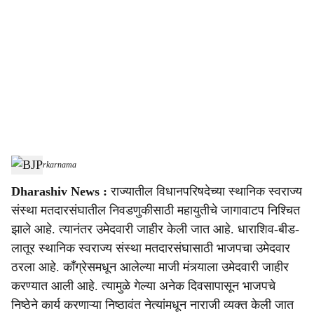
o
c
i
a
l
s
BJP
-
Sarkarnama
h
Dharashiv News :
राज्यातील विधानपरिषदेच्या स्थानिक स्वराज्य
a
संस्था मतदारसंघातील निवडणुकीसाठी महायुतीचे जागावाटप निश्चित
r
झाले आहे. त्यानंतर उमेदवारी जाहीर केली जात आहे. धाराशिव-बीड-
लातूर स्थानिक स्वराज्य संस्था मतदारसंघासाठी भाजपचा उमेदवार
e
ठरला आहे. काँग्रेसमधून आलेल्या माजी मंत्र्याला उमेदवारी जाहीर
करण्यात आली आहे. त्यामुळे गेल्या अनेक दिवसापासून भाजपचे
निष्ठेने कार्य करणाऱ्या निष्ठावंत नेत्यांमधून नाराजी व्यक्त केली जात