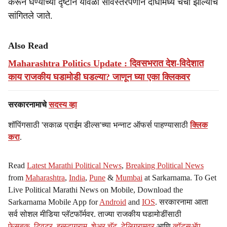
करून घेण्याच्या दृष्टीने यावेळी सविस्तरपणाने दोघांमध्ये चर्चा झाल्याचे
सांगितले जाते.
Also Read
Maharashtra Politics Update : दिवसभरात देश-विदेशात
काय राजकीय घडामोडी घडल्या? जाणून घ्या एका क्लिकवर
सरकारनामाचे
सदस्य व्हा
शॉपिंगसाठी 'सकाळ प्राईम डील्स'च्या भन्नाट ऑफर्स पाहण्यासाठी
क्लिक
करा
.
Read
Latest Marathi Political News
,
Breaking Political News
from
Maharashtra
,
India
,
Pune
&
Mumbai
at Sarkarnama. To Get
Live Political Marathi News on Mobile, Download the
Sarkarnama Mobile App for
Android
and
IOS
. सरकारनामा आता
सर्व सोशल मीडिया प्लॅटफॉर्मवर. ताज्या राजकीय घडामोडींसाठी
फेसबुक
,
ट्विटर
,
इन्स्टाग्राम
,
शेअर चॅट
,
टेलिग्रामवर
आणि
व्हॉट्सॲप