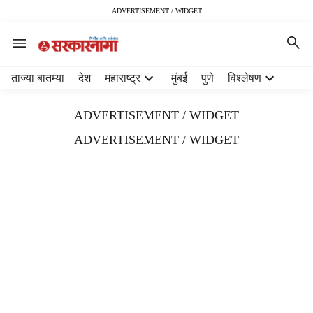
ADVERTISEMENT / WIDGET
H
ताज्या बातम्या
देश
महाराष्ट्र
मुंबई
पुणे
विश्लेषण
e
a
ADVERTISEMENT / WIDGET
d
e
ADVERTISEMENT / WIDGET
r
m
e
n
u
i
t
e
m
s